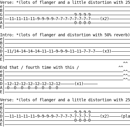
Verse: *(lots of flanger and a little distortion with 25
e|——————————————————————————————————————————————————————
B|——————————————————————————————————————————————————————
G|——————————————————————————————9—9—9—9—————————————————
D|——11—11—11—11—9—9—9—9—7—7—7—7—7—7—7—7————(x2)—————————
A|——————————————————————————————0—0—0—0—————————————————
E|——————————————————————————————————————————————————————
Intro: *(lots of flanger and distortion with 50% reverb)
e|——————————————————————————————————————————————————————
B|——————————————————————————————————————————————————————
G|——————————————————————————————————————————————————————
D|—11/14—14—14—14—11—11—9—9—9—11—11—7—7—7———(x3)————————
A|——————————————————————————————————————————————————————
E|——————————————————————————————————————————————————————
                                                     ^^

End that / fourth time with this /                 ^^ 

e|———————————————————————————————————————————————————^^—
B|———————————————————————————————————————————————————^^—
G|———————————————————————————————————————————————————^^—
D|—12—12—12—12—12—12—12—12——————(x1)——————

A|—0——0——0——0——0——0——0——0———————————————————————————————
E|——————————————————————————————————————————————————————
Verse: *(lots of flanger and a little distortion with 25
e|——————————————————————————————————————————————————————
B|——————————————————————————————————————————————————————
G|——————————————————————————————9—9—9—9—————————————————
D|——11—11—11—11—9—9—9—9—7—7—7—7—7—7—7—7————(x2)—————(pla
A|——————————————————————————————0—0—0—0—————————————————
E|——————————————————————————————————————————————————————