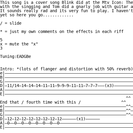
This song is a cover song Blink did at the Mtv Icon: The
with the singging and Tom did a gnarly job with guitar a
It sounds really rad and its very fun to play. I haven't
yet so here you go.............

/ = slide

* = just my own comments on the effects in each riff

5

x = mute the "x"

3

Tuning:EADGBe

Intro: *(lots of flanger and distortion with 50% reverb)
e|——————————————————————————————————————————————————————
B|——————————————————————————————————————————————————————
G|——————————————————————————————————————————————————————
D|—11/14—14—14—14—11—11—9—9—9—11—11—7—7—7———(x3)————————
A|——————————————————————————————————————————————————————
E|——————————————————————————————————————————————————————
                                                     ^^

End that / fourth time with this /                 ^^ 

e|———————————————————————————————————————————————————^^—
B|———————————————————————————————————————————————————^^—
G|———————————————————————————————————————————————————^^—
D|—12—12—12—12—12—12—12—12——————(x1)——————

A|—0——0——0——0——0——0——0——0———————————————————————————————
E|——————————————————————————————————————————————————————