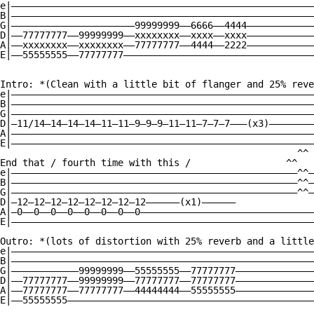
e|——————————————————————————————————————————————————————
B|——————————————————————————————————————————————————————
G|——————————————————————99999999——6666——4444————————————
D|——77777777——99999999——xxxxxxxx——xxxx——xxxx————————————
A|——xxxxxxxx——xxxxxxxx——77777777——4444——2222————————————
E|——55555555——77777777——————————————————————————————————
Intro: *(Clean with a little bit of flanger and 25% reve
e|——————————————————————————————————————————————————————
B|——————————————————————————————————————————————————————
G|——————————————————————————————————————————————————————
D|—11/14—14—14—14—11—11—9—9—9—11—11—7—7—7———(x3)————————
A|——————————————————————————————————————————————————————
E|——————————————————————————————————————————————————————
                                                     ^^

End that / fourth time with this /                 ^^ 

e|———————————————————————————————————————————————————^^—
B|———————————————————————————————————————————————————^^—
G|———————————————————————————————————————————————————^^—
D|—12—12—12—12—12—12—12—12——————(x1)——————

A|—0——0——0——0——0——0——0——0———————————————————————————————
E|——————————————————————————————————————————————————————
Outro: *(lots of distortion with 25% reverb and a little
e|——————————————————————————————————————————————————————
B|——————————————————————————————————————————————————————
G|————————————99999999——55555555——77777777——————————————
D|——77777777——99999999——77777777——77777777——————————————
A|——77777777——77777777——44444444——55555555——————————————
E|——55555555————————————————————————————————————————————
                                                        