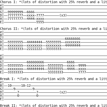
Chorus I: *(lots of distortion with 25% reverb and a lit
e|——————————————————————————————————————————————————————
B|——————————————————————————————————————————————————————
G|——99999999——6666——————————————————————————————————————
D|——77777777——xxxx—7777————————(x3)—————————————————————
A|——77777777——4444—xxxx—————————————————————————————————
E|—————————————————5555—————————————————————————————————
Chorus II: *(lots of distortion with 25% reverb and a li
e|——————————————————————————————————————————————————————
B|——————————————————————————————————————————————————————
G|————————————————————————————————66666666——————————————
D|——55555555——44444444——55555555——xxxxxxxx——————————————
A|——xxxxxxxx——xxxxxxxx——xxxxxxxx——44444444——————————————
E|——33333333——22222222——33333333————————————————————————
e|——————————————————————————————————————————————————————
B|——————————————————————————————————————————————————————
G|————————————666666666————————————6666—————————————————
D|——55555555——xxxxxxxxx——55555555——xxxx——9999———————————
A|——xxxxxxxx——444444444——55555555——4444——xxxx———————————
E|——33333333—————————————33333333————————7777———————————
Break I: *(lots of distortion with 25% reverb and a litt
e|——————————————————————————————————————————————————————
B|——10—————10—12————————————————————————————————————————
G|—————9—————————9——————————————————————————————————————
D|———————7—————————7———————————(x2)—————————————————————
A|———————0—————————0————————————————————————————————————
E|——————————————————————————————————————————————————————
Break II: *(lots of distortion with 25% reverb and a lit