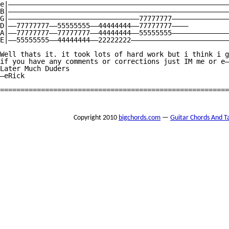
e|——————————————————————————————————————————————————————
B|——————————————————————————————————————————————————————
G|————————————————————————————————77777777——————————————
D|——77777777——55555555——44444444——77777777————

A|——77777777——77777777——44444444——55555555——————————————
E|——55555555——44444444——22222222————————————————————————
Well thats it. it took lots of hard work but i think i g
if you have any comments or corrections just IM me or e—
Later Much Duders

—eRick

========================================================
Copyright 2010
bigchords.com
—
Guitar Chords And T