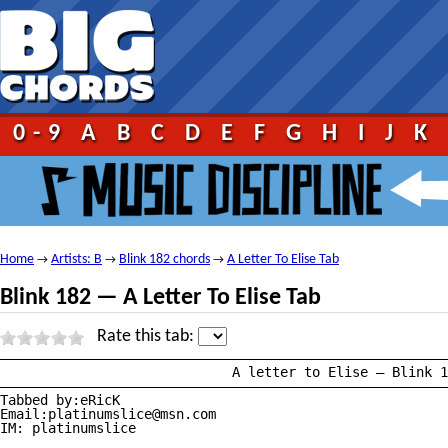
0-9
A
B
C
D
E
F
G
H
I
J
K
Home
Artists: B
Blink 182 chords
A Letter To Elise Tab
→
→
→
Blink 182 — A Letter To Elise Tab
Rate this tab:
————————————————————————————————————————————————————————
			     A letter to Elise — Blink 182

————————————————————————————————————————————————————————
Tabbed by:eRicK

Email:platinumslice@msn.com

IM: platinumslice
