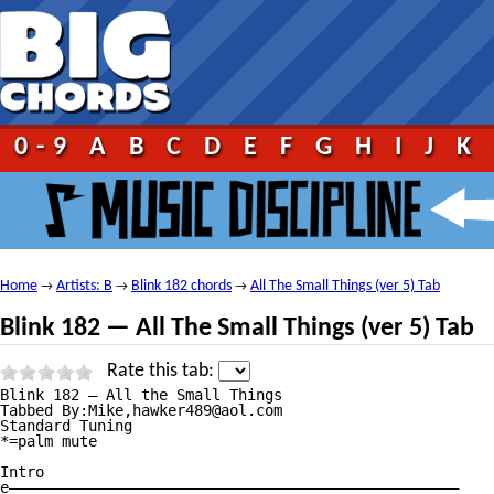
0-9
A
B
C
D
E
F
G
H
I
J
K
Home
Artists: B
Blink 182 chords
All The Small Things (ver 5) Tab
→
→
→
Blink 182 — All The Small Things (ver 5) Tab
Rate this tab:
Blink 182 — All the Small Things

Tabbed By:Mike,hawker489@aol.com

Standard Tuning

*=palm mute

Intro

e———————————————————————————————————————————————————
