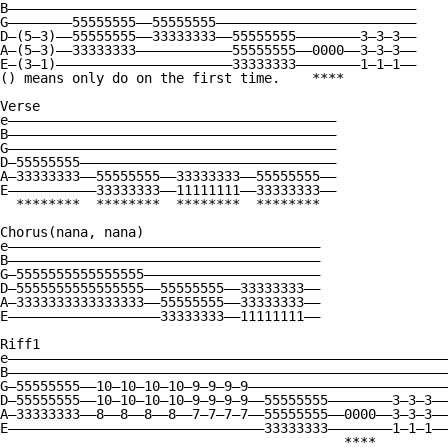
B———————————————————————————————————————————————————

G————————55555555——55555555—————————————————————————

D—(5—3)——55555555——33333333——55555555————————3—3—3——

A—(5—3)——33333333————————————55555555——0000——3—3—3——

E—(3—1)——————————————————————33333333————————1—1—1——

() means only do on the first time.    ****

Verse

e—————————————————————————————————————————

B—————————————————————————————————————————

G—————————————————————————————————————————

D—55555555————————————————————————————————

A—33333333——55555555——33333333——55555555——

E———————————33333333——11111111——33333333——

  ********  ********  ********  ********

Chorus(nana, nana)

e———————————————————————————————————————

B———————————————————————————————————————

G—5555555555555555——————————————————————

D—5555555555555555——55555555——33333333——

A—3333333333333333——55555555——33333333——

E———————————————————33333333——11111111——

Riff1

e———————————————————————————————————————————————————————

B———————————————————————————————————————————————————————

G—55555555——10—10—10—10—9—9—9—9—————————————————————————

D—55555555——10—10—10—10—9—9—9—9——55555555————————3—3—3——

A—33333333——8——8——8——8——7—7—7—7——55555555——0000——3—3—3——

E————————————————————————————————33333333————————1—1—1——

                                           ****
