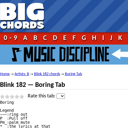
0-9
A
B
C
D
E
F
G
H
I
J
K
Home
Artists: B
Blink 182 chords
Boring Tab
→
→
→
Blink 182 — Boring Tab
Rate this tab:
Boring

Legend

~~~:ring out

P  :Pull off

Pm_:palm mute

*  :the lyrics at that 
