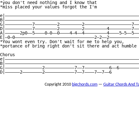
*you don't need nothing and I know that

*miss placed your values forgot the I'm

e|——————————————————————————————————————————————————————
B|——————————————————————————————————————————————————————
G|———————————7—————————2—————————2———————————————————7——
D|———————————7—————————2—————————2—————————4—————————7——
A|——————2p0——5————0—0——0————4—4——4—————————4————5—5——5——
E|—0—0————————————————————————————————2—2——2————————————
*You wont even try. Don't wait for me to help you,

*portance of bring right don't sit there and act humble

Chorus

e|——————————————————————————————————————————————————————
B|——————————————————————————————————————————————————————
G|———————————————2————————————7——7——————————6——6————————
D|——————2————————2————————————7——7————7——7——6
Copyright 2010
bigchords.com
—
Guitar Chords And T