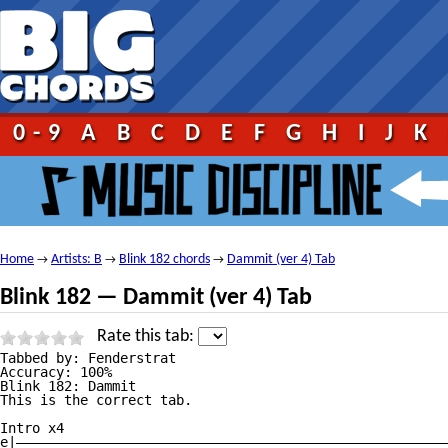
0-9
A
B
C
D
E
F
G
H
I
J
K
Home
Artists: B
Blink 182 chords
Dammit (ver 4) Tab
→
→
→
Blink 182 — Dammit (ver 4) Tab
Rate this tab:
Tabbed by: Fenderstrat

Accuracy: 100%

Blink 182: Dammit

This is the correct tab.

Intro x4

e|——————————————————————————————————————————————————————