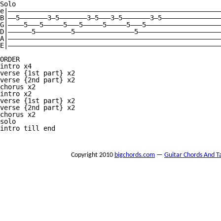
Solo

e|——————————————————————————————————————————————————————
B|——5———————3—5———————3—5———3—5———————3—5———————————————
G|————5———5—————5———5—————5—————5———5———————————————————
D|——————5—————————5———————————————5—————————————————————
A|——————————————————————————————————————————————————————
E|——————————————————————————————————————————————————————
ORDER

intro x4

verse {1st part} x2

verse {2nd part} x2

chorus x2

intro x2

verse {1st part} x2

verse {2nd part} x2

chorus x2

solo

intro till end 

Copyright 2010
bigchords.com
—
Guitar Chords And T