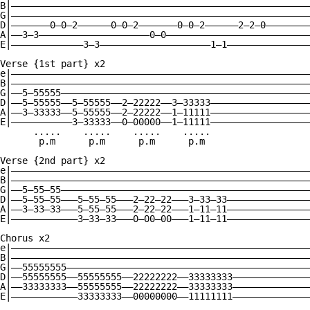
B|——————————————————————————————————————————————————————
G|——————————————————————————————————————————————————————
D|———————0—0—2——————0—0—2———————0—0—2——————2—2—0————————
A|——3—3————————————————————0—0——————————————————————————
E|—————————————3—3————————————————————1—1———————————————
Verse {1st part} x2   

e|——————————————————————————————————————————————————————
B|——————————————————————————————————————————————————————
G|——5—55555—————————————————————————————————————————————
D|——5—55555——5—55555——2—22222——3—33333——————————————————
A|——3—33333——5—55555——2—22222——1—11111——————————————————
E|———————————3—33333——0—00000——1—11111——————————————————
      .....    .....    .....    .....

       p.m      p.m      p.m      p.m

Verse {2nd part} x2

e|——————————————————————————————————————————————————————
B|——————————————————————————————————————————————————————
G|——5—55—55—————————————————————————————————————————————
D|——5—55—55———5—55—55———2—22—22———3—33—33———————————————
A|——3—33—33———5—55—55———2—22—22———1—11—11———————————————
E|————————————3—33—33———0—00—00———1—11—11———————————————
Chorus x2

e|——————————————————————————————————————————————————————
B|——————————————————————————————————————————————————————
G|——55555555————————————————————————————————————————————
D|——55555555——55555555——22222222——33333333——————————————
A|——33333333——55555555——22222222——33333333——————————————
E|————————————33333333——00000000——11111111——————————————