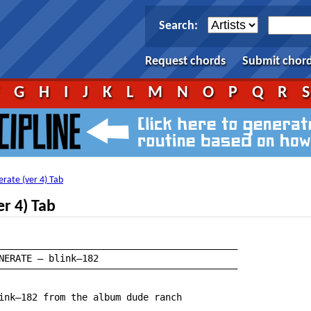
Search:
Request chords
Submit chor
F
G
H
I
J
K
L
M
N
O
P
Q
R
rate (ver 4) Tab
r 4) Tab
———————————————————————————————————————————

———————————————————————————————————————————

ink—182 from the album dude ranch
