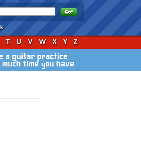
ds
S
T
U
V
W
X
Y
Z