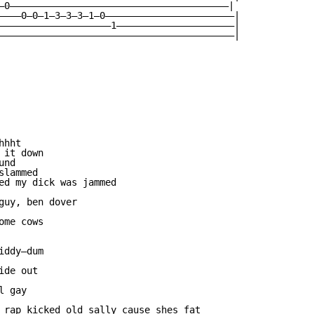
—0———————————————————————————————————————|

————0—0—1—3—3—3—1—0———————————————————————|

————————————————————1—————————————————————|

——————————————————————————————————————————|

hht

it down

nd

lammed

ed my dick was jammed

guy, ben dover

me cows

ddy—dum

de out

 gay

 rap kicked old sally cause shes fat
