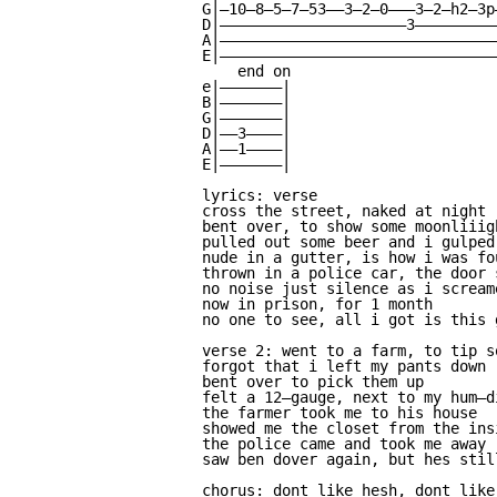
G|—10—8—5—7—53——3—2—0———3—2—h2—3p
D|—————————————————————3—————————
A|———————————————————————————————
E|———————————————————————————————
    end on

e|———————|

B|———————|

G|———————|

D|——3————|

A|——1————|

E|———————|

lyrics: verse

cross the street, naked at night

bent over, to show some moonliiigh
pulled out some beer and i gulped 
nude in a gutter, is how i was fou
thrown in a police car, the door s
no noise just silence as i scream
now in prison, for 1 month

no one to see, all i got is this 
verse 2: went to a farm, to tip so
forgot that i left my pants down

bent over to pick them up

felt a 12—gauge, next to my hum—di
the farmer took me to his house

showed me the closet from the insi
the police came and took me away

saw ben dover again, but hes still
chorus: dont like hesh, dont like