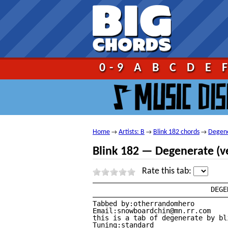
Go!
0-9
A
B
C
D
E
Home
Artists: B
Blink 182 chords
Degene
→
→
→
Blink 182 — Degenerate (ve
Rate this tab:
—————————————————————————————————
			     DEGENERATE — blink—182

—————————————————————————————————
Tabbed by:otherrandomhero

Email:snowboardchin@mn.rr.com

this is a tab of degenerate by bl
Tuning:standard
