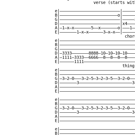
                verse (starts wit
                                 
e|—————————————————————————|—————
B|————————————————————————o|—————
G|—————————————————————————|—————
D|—————————————————————————|x4———
A|—1—x—x———————5——x———————o|———1—
E|———————1—x—x——————3—x—x——|—————
                             choru
e|———————————————————————————————
B|———————————————————————————————
G|———————————————————————————————
D|—3333———————8888—10—10—10—10———
A|—1111—3333——6666——8——8——8——8———
E|——————1111—————————————————————
                            thing
e|———————————————————————————————
B|———————————————————————————————
G|—3—2—0———3—2—5—3—2—3—5——3—2—0——
D|———————3——————————————————————3
A|———————————————————————————————
E|———————————————————————————————
                                  
e|———————————————————————————————
B|———————————————————————————————
G|—3—2—0———3—2—5—3—2—3—5——3—2—0——
D|———————3——————————————————————3
A|———————————————————————————————
E|———————————————————————————————
e|———————————————————————————————
B|———————————————————————————————