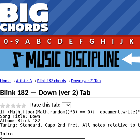
0-9
A
B
C
D
E
F
G
H
I
J
K
Home
Artists: B
Blink 182 chords
Down (ver 2) Tab
→
→
→
Blink 182 — Down (ver 2) Tab
Rate this tab:
if (Math.floor(Math.random()*3) == 0){	document.write("");}	 																																													Down Tab									by Blink 182 tabs |											tabbed by BassPlayer18269 | 									comments (8) 																																													1																							2																							3																							4																							5																																															  17 votes 								 																	 									print																																							 									send																																							 									report																																																																																																													More versions:																																																																																																																																			Ver 1																																																																																																																																Ver 3																																																																																																																																Ver 4																																																																																																																																Ver 5																																																																																																																																Ver 6																																																																																																																																																																																																																																																																						Recommended tabs																																																											If you like Down Tab by Blink 182 you might also like these songs:																									Feeling This Tabby Blink 182																									There Is Tabby Box Car Racer																									I Feel So Tabby Box Car Racer																																																																																																																																Down Lyricsby Blink 182 Lyrics																						Down Tabat 911Tabs.com																																																						 																																																																																																																																																																																												 																																																																																																																												+ to speed up (numpad)															— to slow down (numpad)															Esc to stop																												Help																																																																																																																																																																																																																				Down tab by Blink 182, www.Ultimate—Guitar.Com																																																																		View Down tab on your iPhone or iPod Touch																																														Listen to Down																																														Add to favourites																																																																																														tf_artist = "Blink 182";											tf_song = "Down";																																																												Artist: Blink 182

Song Title: Down

Album: Blink 182

Tuning: Standard, Capo 2nd fret, All notes relative to t
Intro

e—————————————————————————————————
