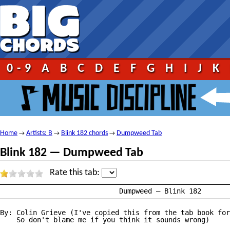
0-9
A
B
C
D
E
F
G
H
I
J
K
Home
Artists: B
Blink 182 chords
Dumpweed Tab
→
→
→
Blink 182 — Dumpweed Tab
Rate this tab:
————————————————————————————————————————————————————————
			     Dumpweed — Blink 182

————————————————————————————————————————————————————————
By: Colin Grieve (I've copied this from the tab book for
    So don't blame me if you think it sounds wrong)
