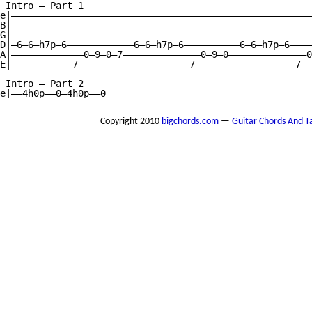
 Intro — Part 1

e|——————————————————————————————————————————————————————
B|——————————————————————————————————————————————————————
G|——————————————————————————————————————————————————————
D|—6—6—h7p—6————————————6—6—h7p—6——————————6—6—h7p—6————
A|—————————————0—9—0—7——————————————0—9—0——————————————0
E|———————————7————————————————————7——————————————————7——
 Intro — Part 2

e|——4h0p——0—4h0p——0
Copyright 2010
bigchords.com
—
Guitar Chords And T