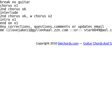
break no guitar

chorus x1

2nd chorus x6

interlude 

2nd chorus x6, w chorus x2

intro x1 

end on x1

Any corrections, questions,comments or updates email

me (ilovejake11@gyllenhaal.zzn.com ::or:: star0049@aol.c
Copyright 2010
bigchords.com
—
Guitar Chords And T