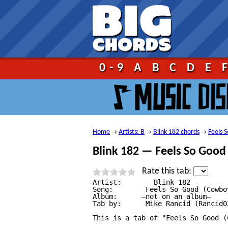
Go!
0-9
A
B
C
D
E
Home
Artists: B
Blink 182 chords
Feels S
→
→
→
Blink 182 — Feels So Good 
Rate this tab:
Artist:        Blink 182

Song:        Feels So Good (Cowboy
Album:      —not on an album—

Tab by:      Mike Rancid (Rancid02
This is a tab of "Feels So Good (