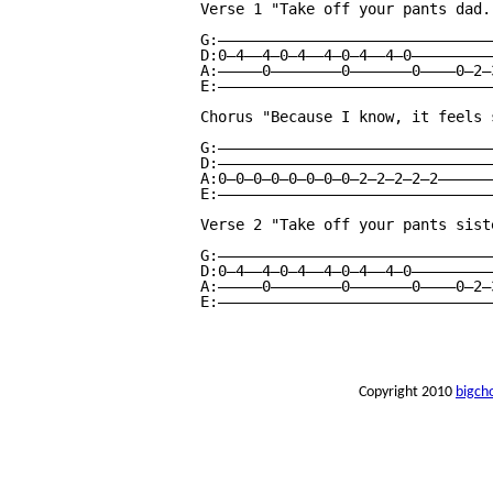
Verse 1 "Take off your pants dad..
G:———————————————————————————————
D:0—4——4—0—4——4—0—4——4—0—————————
A:—————0————————0———————0————0—2—
E:———————————————————————————————
Chorus "Because I know, it feels 
G:———————————————————————————————
D:———————————————————————————————
A:0—0—0—0—0—0—0—0—2—2—2—2—2——————
E:———————————————————————————————
Verse 2 "Take off your pants siste
G:———————————————————————————————
D:0—4——4—0—4——4—0—4——4—0—————————
A:—————0————————0———————0————0—2—
E:———————————————————————————————
Copyright 2010
bigch