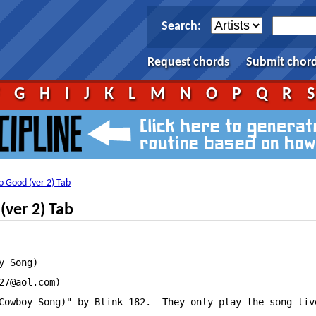
Search:
Request chords
Submit chor
F
G
H
I
J
K
L
M
N
O
P
Q
R
o Good (ver 2) Tab
(ver 2) Tab
 Song)

7@aol.com)

Cowboy Song)" by Blink 182.  They only play the song liv