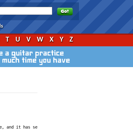
ds
S
T
U
V
W
X
Y
Z
e, and it has several different versions of lyrics.  The 