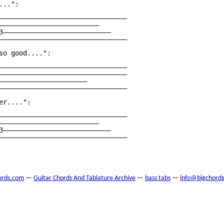
..":

————————————————————————————————

—————————————————————————

3———————————————————————————

————————————————————————————————

so good....":

————————————————————————————————

————————————————————————————————

——————————————————————

————————————————————————————————

r....":

————————————————————————————————

—————————————————————————

3———————————————————————————

————————————————————————————————

ords.com
—
Guitar Chords And Tablature Archive
—
bass tabs
—
info@bigchord