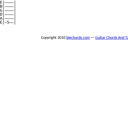
E|————|

B|————|

G|————|

D|————|

A|————|

E|—5——|

Copyright 2010
bigchords.com
—
Guitar Chords And T