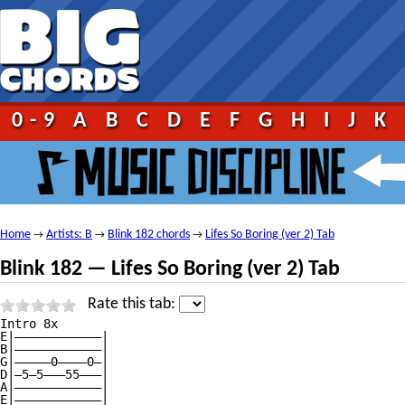
0-9
A
B
C
D
E
F
G
H
I
J
K
Home
Artists: B
Blink 182 chords
Lifes So Boring (ver 2) Tab
→
→
→
Blink 182 — Lifes So Boring (ver 2) Tab
Rate this tab:
Intro 8x

E|————————————|

B|————————————|

G|—————0————0—|

D|—5—5———55———|

A|————————————|

E|————————————|
