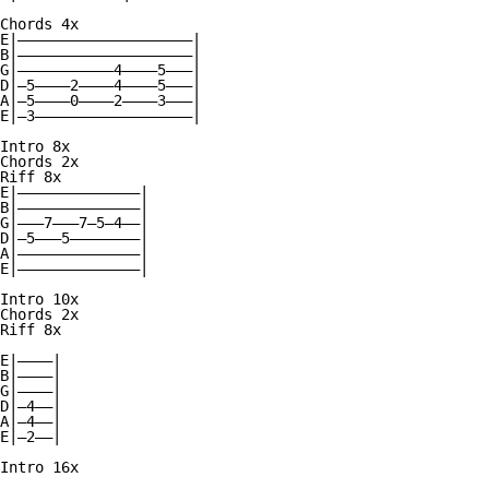
Chords 4x

E|————————————————————|

B|————————————————————|

G|———————————4————5———|

D|—5————2————4————5———|

A|—5————0————2————3———|

E|—3——————————————————|

Intro 8x

Chords 2x

Riff 8x

E|——————————————|

B|——————————————|

G|———7———7—5—4——|

D|—5———5————————|

A|——————————————|

E|——————————————|

Intro 10x

Chords 2x

Riff 8x

E|————|

B|————|

G|————|

D|—4——|

A|—4——|

E|—2——|

Intro 16x
