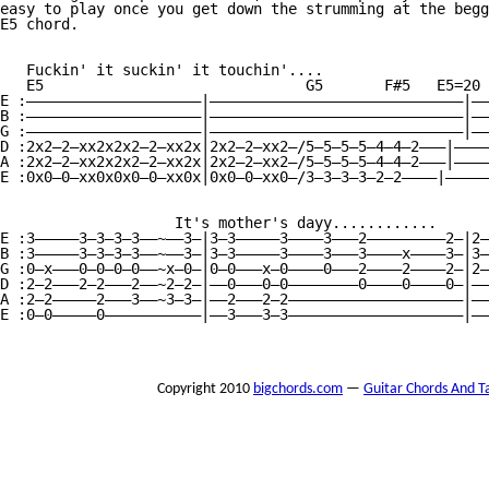
easy to play once you get down the strumming at the begg
E5 chord.

   Fuckin' it suckin' it touchin'....

   E5                              G5       F#5   E5=20

E :————————————————————|—————————————————————————————|——
B :————————————————————|—————————————————————————————|——
G :————————————————————|—————————————————————————————|——
D :2x2—2—xx2x2x2—2—xx2x|2x2—2—xx2—/5—5—5—5—4—4—2———|————
A :2x2—2—xx2x2x2—2—xx2x|2x2—2—xx2—/5—5—5—5—4—4—2———|————
E :0x0—0—xx0x0x0—0—xx0x|0x0—0—xx0—/3—3—3—3—2—2————|—————
                    It's mother's dayy............

E :3—————3—3—3—3——~——3—|3—3—————3————3———2—————————2—|2—
B :3—————3—3—3—3——~——3—|3—3—————3————3———3————x————3—|3—
G :0—x———0—0—0—0——~x—0—|0—0———x—0————0———2————2————2—|2—
D :2—2———2—2———2——~2—2—|——0———0—0————————0————0————0—|——
A :2—2—————2———3——~3—3—|——2———2—2————————————————————|——
E :0—0—————0———————————|——3———3—3————————————————————|——
Copyright 2010
bigchords.com
—
Guitar Chords And T