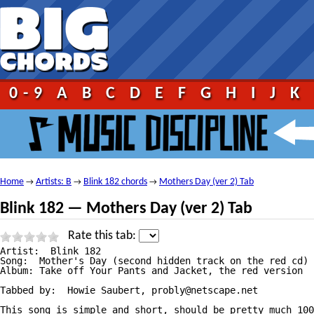
0-9
A
B
C
D
E
F
G
H
I
J
K
Home
Artists: B
Blink 182 chords
Mothers Day (ver 2) Tab
→
→
→
Blink 182 — Mothers Day (ver 2) Tab
Rate this tab:
Artist:  Blink 182

Song:  Mother's Day (second hidden track on the red cd)

Album: Take off Your Pants and Jacket, the red version

Tabbed by:  Howie Saubert, probly@netscape.net

This song is simple and short, should be pretty much 100