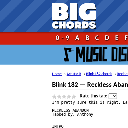
Go!
0-9
A
B
C
D
E
Home
Artists: B
Blink 182 chords
Reckle
→
→
→
Blink 182 — Reckless Aba
Rate this tab:
I'm pretty sure this is right. Ea
RECKLESS ABANDON

Tabbed by: Anthony 

INTRO
