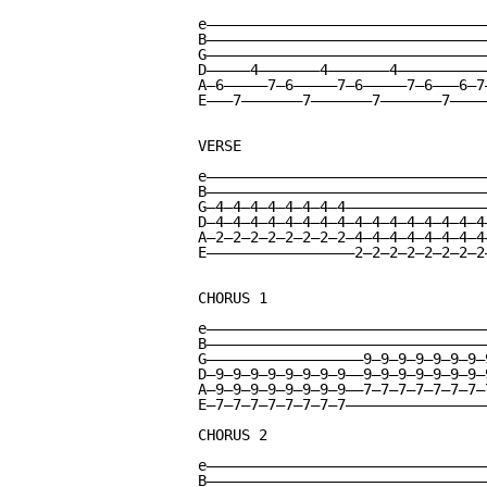
e————————————————————————————————
B————————————————————————————————
G————————————————————————————————
D—————4———————4———————4——————————
A—6—————7—6—————7—6—————7—6———6—7
E———7———————7———————7———————7————
VERSE

e————————————————————————————————
B————————————————————————————————
G—4—4—4—4—4—4—4—4————————————————
D—4—4—4—4—4—4—4—4—4—4—4—4—4—4—4—4
A—2—2—2—2—2—2—2—2—4—4—4—4—4—4—4—4
E—————————————————2—2—2—2—2—2—2—2
CHORUS 1

e————————————————————————————————
B————————————————————————————————
G——————————————————9—9—9—9—9—9—9—
D—9—9—9—9—9—9—9—9——9—9—9—9—9—9—9—
A—9—9—9—9—9—9—9—9——7—7—7—7—7—7—7—
E—7—7—7—7—7—7—7—7————————————————
CHORUS 2

e————————————————————————————————
B————————————————————————————————