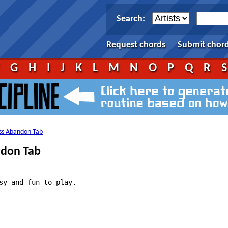
Search:
Request chords
Submit chor
F
G
H
I
J
K
L
M
N
O
P
Q
R
ss Abandon Tab
ndon Tab
sy and fun to play.
