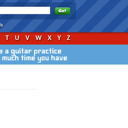
ds
S
T
U
V
W
X
Y
Z