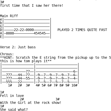
3#

first time that I saw her there!

Main Riff

e|———————————————————————|

b|———————————————————————|

G|———————————————————————|

D|—————22—22—0000————————|   PLAYED 2 TIMES QUITE FAST

A|—0000——————————454545——|

E|———————————————————————|

Verse 2: Just bass

Chrous:

**HINT: Scratch the E string from the pickup up to the 5
this is how tom plays it**

|————————————————|—————————————————————|

|————————————————|—————————————————————|

|————————————77——|———————————————————6—|

|——777———44——77——|—9——7——9——7——9——7——6—|

|——777———44——55——|—9——7——9——7——9——7——4—|

|——555———22——————|—7——5——7——5——7——5————|

    1#   2#  3#   4# 5# 6# 7# 8# 9# 10#

1#

Fell in love

          2#                3#

With the Girl at the rock show!

1#

She said what?
