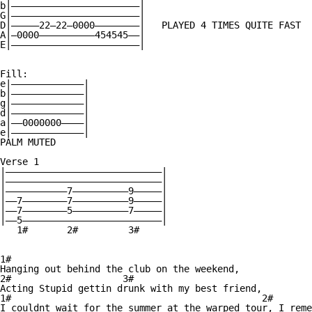
b|———————————————————————|

G|———————————————————————|

D|—————22—22—0000————————|   PLAYED 4 TIMES QUITE FAST

A|—0000——————————454545——|

E|———————————————————————|

Fill:

e|—————————————|

b|—————————————|

g|—————————————|

d|—————————————|

a|——0000000————|

e|—————————————|

PALM MUTED

Verse 1

|————————————————————————————|

|————————————————————————————|

|———————————7——————————9—————|

|——7————————7——————————9—————|

|——7————————5——————————7—————|

|——5—————————————————————————|

   1#       2#         3#

1#

Hanging out behind the club on the weekend,

2#                    3#

Acting Stupid gettin drunk with my best friend,

1#                                             2#

I couldnt wait for the summer at the warped tour, I reme