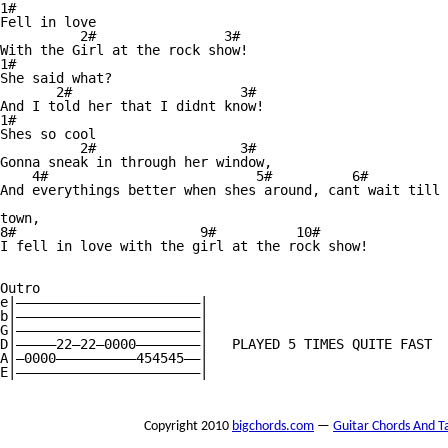
1#

Fell in love

          2#                3#

With the Girl at the rock show!

1#

She said what?

       2#                     3#

And I told her that I didnt know!

1#

Shes so cool

          2#                  3#

Gonna sneak in through her window,

    4#                          5#          6#          
And everythings better when shes around, cant wait till 
town,

8#                       9#          10#

I fell in love with the girl at the rock show!

Outro

e|———————————————————————|

b|———————————————————————|

G|———————————————————————|

D|—————22—22—0000————————|   PLAYED 5 TIMES QUITE FAST

A|—0000——————————454545——|

E|———————————————————————|

Copyright 2010
bigchords.com
—
Guitar Chords And T