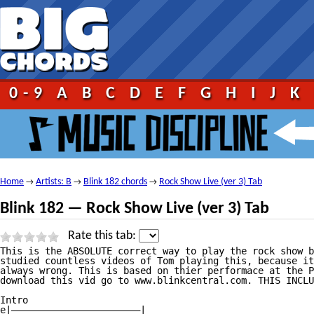
0-9
A
B
C
D
E
F
G
H
I
J
K
Home
Artists: B
Blink 182 chords
Rock Show Live (ver 3) Tab
→
→
→
Blink 182 — Rock Show Live (ver 3) Tab
Rate this tab:
This is the ABSOLUTE correct way to play the rock show b
studied countless videos of Tom playing this, because it
always wrong. This is based on thier performace at the P
download this vid go to www.blinkcentral.com. THIS INCLU
Intro

e|———————————————————————|
