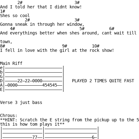
       2#                     3#

And I told her that I didnt know!

1#

Shes so cool

          2#                  3#

Gonna sneak in through her window,

    4#                          5#          6#          
And everythings better when shes around, cant wait till 
town,

8#                       9#          10#

I fell in love with the girl at the rock show!

Main Riff

e|———————————————————————|

b|———————————————————————|

G|———————————————————————|

D|—————22—22—0000————————|   PLAYED 2 TIMES QUITE FAST

A|—0000——————————454545——|

E|———————————————————————|

Verse 3 just bass

Chrous:

**HINT: Scratch the E string from the pickup up to the 5
this is how tom plays it**

|————————————————|—————————————————————|

|————————————————|—————————————————————|

|————————————77——|———————————————————6—|
