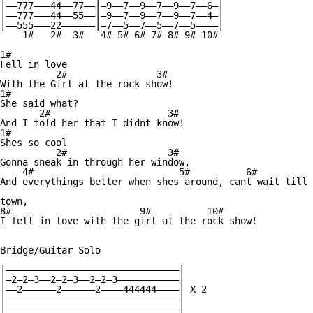
|——777———44——77——|—9——7——9——7——9——7——6—|

|——777———44——55——|—9——7——9——7——9——7——4—|

|——555———22——————|—7——5——7——5——7——5————|

    1#   2#  3#   4# 5# 6# 7# 8# 9# 10#

1#

Fell in love

          2#                3#

With the Girl at the rock show!

1#

She said what?

       2#                     3#

And I told her that I didnt know!

1#

Shes so cool

          2#                  3#

Gonna sneak in through her window,

    4#                          5#          6#          
And everythings better when shes around, cant wait till 
town,

8#                       9#          10#

I fell in love with the girl at the rock show!

Bridge/Guitar Solo

|———————————————————————————————|

|—2—2—3——2—2—3——2—2—3———————————|

|——2——————2——————2————444444————| X 2

|———————————————————————————————|

|———————————————————————————————|
