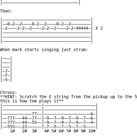
|———————————————————————————————|

Then:

|————————————————————————————————————|

|——0—2——2————0—2——2————0—2——2————————|

|—2————2—2——2————2—2——2————2—2—44444—| X 2

|————————————————————————————————————|

|————————————————————————————————————|

|————————————————————————————————————|

When mark starts singing just strum:

|———|

|———|

|———|

|—7—|

|—7—|

|—5—|

Chrous:

**HINT: Scratch the E string from the pickup up to the 5
this is how tom plays it**

|————————————————|—————————————————————|

|————————————————|—————————————————————|

|————————————77——|———————————————————6—|

|——777———44——77——|—9——7——9——7——9——7——6—|

|——777———44——55——|—9——7——9——7——9——7——4—|

|——555———22——————|—7——5——7——5——7——5————|

    1#   2#  3#   4# 5# 6# 7# 8# 9# 10#
