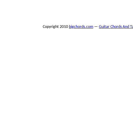
																																																																													tf_artist = "Blink 182";								
Copyright 2010
bigchords.com
—
Guitar Chords And T