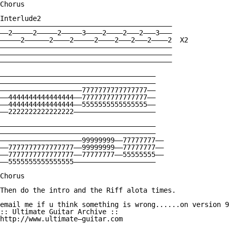
Chorus

Interlude2

——————————————————————————————————————————

——2—————2—————2—————3————2————2———2———3———

—————2——————2————2—————2————2———2———2————2  X2

——————————————————————————————————————————

——————————————————————————————————————————

——————————————————————————————————————————

——————————————————————————————————————

——————————————————————————————————————

————————————————————7777777777777777——

——4444444444444444——7777777777777777——

——4444444444444444——5555555555555555——

——2222222222222222————————————————————

——————————————————————————————————————

——————————————————————————————————————

————————————————————99999999——77777777——

——7777777777777777——99999999——77777777——

——7777777777777777——77777777——55555555——

——5555555555555555————————————————————

Chorus

Then do the intro and the Riff alota times.

email me if u think something is wrong......on version 9
:: Ultimate Guitar Archive :: 

http://www.ultimate—guitar.com 
