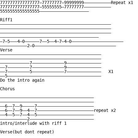
7777777777777777—77777777—99999999———————————Repeat x1

7777777777777777—55555555—77777777———————————

5555555555555555————————————————————

Riff1

—————————————————————————————————————————————

—————————————————————————————————————————————

—————————————————————————————————————————————

————————————————————————————————————————

—7—5———4—0——————7——5——4—7—4—0—————————————————————

———————————2—0—————————————————————————————————

Verse

—————————————————————————————————————————

—————————————————————————————————————————

————————————7—————————————9——————————————

——7—————————7—————————————9——————————————

——7—————————5—————————————7——————————————   X1

——5——————————————————————————————————————

Do the intro again

Chorus

——————————————————————————————————————

——————————————————————————————————————

——6——7——9—————7———————————————————————

——6——7——9——4——7———————————————————————repeat x2

——4——5——7——4——5———————————————————————

———————————2—————————————————————————— 

intro/interlude with riff 1 

Verse(but dont repeat)
