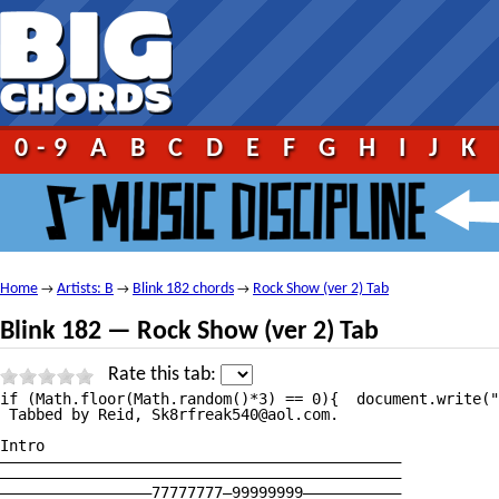
0-9
A
B
C
D
E
F
G
H
I
J
K
Home
Artists: B
Blink 182 chords
Rock Show (ver 2) Tab
→
→
→
Blink 182 — Rock Show (ver 2) Tab
Rate this tab:
if (Math.floor(Math.random()*3) == 0){	document.write("");}	 																																													Rock Show Tab									by Blink 182 tabs |											tabbed by Unregistered | 									comments (5) 																																													1																							2																							3																							4																							5																																															  6 votes 								 																	 									print																																							 									send																																							 									report																																																																																									More versions:																									intros																				versions										video lessons																																																																									 																						 																																																																Ver 1																																																																																																																																	Ver 1																																																																		Ver 3																																																																		Ver 4																																																																		Ver 5																																																																																																																							Ver 1																																																																			 																																																																																																																																																						Recommended tabs																																																											If you like Rock Show Tab by Blink 182 you might also like these songs:																									21 Guns Chordsby Green Day																									Basket Case Tabby Green Day																																																																																																																															Rock Show Tabat 911Tabs.com																																																						 																																																																																																																																																																																												 																																																																																																																												+ to speed up (numpad)															— to slow down (numpad)															Esc to stop																												Help																																																																																																																																																																																																																				Rock Show tab by Blink 182, www.Ultimate—Guitar.Com																																																																		View Rock Show tab on your iPhone or iPod Touch																																														Listen to Rock Show																																														Add to favourites																																																																																														tf_artist = "Blink 182";											tf_song = "Rock Show";																																																												Blink—182, The Rock Show, Take Off Your Pants And Jacket.

 Tabbed by Reid, Sk8rfreak540@aol.com.

Intro

—————————————————————————————————————————————

—————————————————————————————————————————————

—————————————————77777777—99999999———————————
