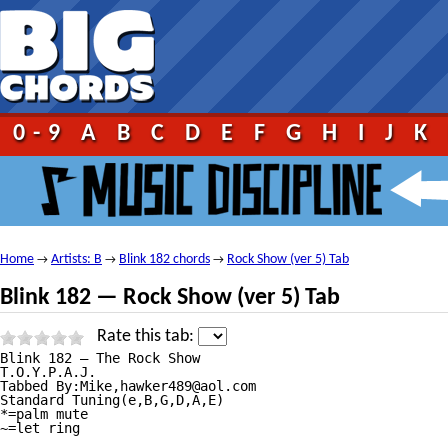
0-9
A
B
C
D
E
F
G
H
I
J
K
Home
Artists: B
Blink 182 chords
Rock Show (ver 5) Tab
→
→
→
Blink 182 — Rock Show (ver 5) Tab
Rate this tab:
Blink 182 — The Rock Show

T.O.Y.P.A.J.

Tabbed By:Mike,hawker489@aol.com

Standard Tuning(e,B,G,D,A,E)

*=palm mute

~=let ring
