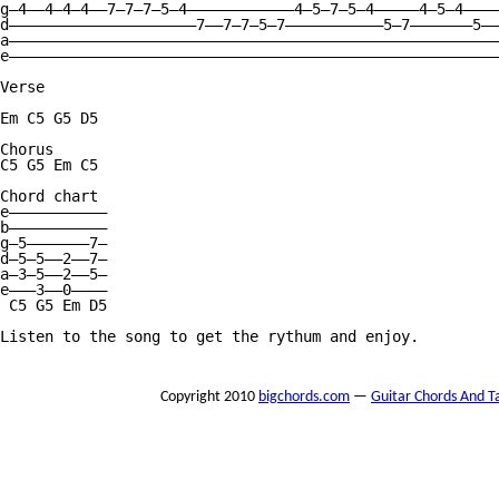
g—4——4—4—4——7—7—7—5—4————————————4—5—7—5—4—————4—5—4————

d—————————————————————7——7—7—5—7———————————5—7———————5——

a———————————————————————————————————————————————————————

e———————————————————————————————————————————————————————

Verse

Em C5 G5 D5

Chorus

C5 G5 Em C5

Chord chart

e———————————

b———————————

g—5———————7—

d—5—5——2——7—

a—3—5——2——5—

e———3——0————

 C5 G5 Em D5

Listen to the song to get the rythum and enjoy.

Copyright 2010
bigchords.com
—
Guitar Chords And T