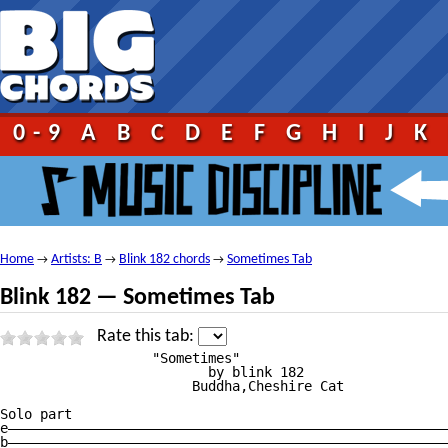
0-9
A
B
C
D
E
F
G
H
I
J
K
Home
Artists: B
Blink 182 chords
Sometimes Tab
→
→
→
Blink 182 — Sometimes Tab
Rate this tab:
                   "Sometimes"

                          by blink 182

                        Buddha,Cheshire Cat

Solo part

e———————————————————————————————————————————————————————

b———————————————————————————————————————————————————————
