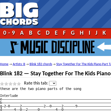
0-9
A
B
C
D
E
F
G
H
I
J
K
Home
Artists: B
Blink 182 chords
Stay Together For The Kids Piano Part T
→
→
→
Blink 182 — Stay Together For The Kids Piano
Rate this tab:
these are the two piano parts of the song

Interlude

e———————————————————————————————————————————————————————
b———————————————————————————————————————————————————————
g—2—0—————2———————————2——0—————2——————9—————————————————
d——————4——0——2—————0————————4——0————————————————————————