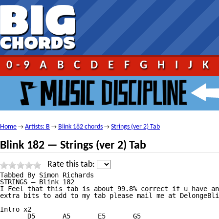
0-9
A
B
C
D
E
F
G
H
I
J
K
Home
Artists: B
Blink 182 chords
Strings (ver 2) Tab
→
→
→
Blink 182 — Strings (ver 2) Tab
Rate this tab:
Tabbed By Simon Richards

STRINGS — Blink 182

I Feel that this tab is about 99.8% correct if u have an
extra bits to add to my tab please mail me at DelongeBli
Intro x2

       D5       A5       E5       G5
