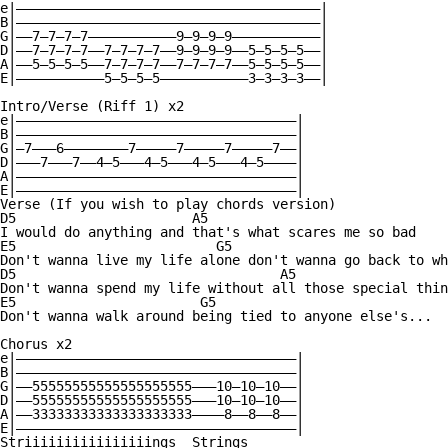
e|——————————————————————————————————————|

B|——————————————————————————————————————|

G|——7—7—7—7———————————9—9—9—9———————————|

D|——7—7—7—7——7—7—7—7——9—9—9—9——5—5—5—5——|

A|——5—5—5—5——7—7—7—7——7—7—7—7——5—5—5—5——|

E|———————————5—5—5—5———————————3—3—3—3——|

Intro/Verse (Riff 1) x2

e|———————————————————————————————————|

B|———————————————————————————————————|

G|—7———6————————7—————7—————7—————7——|

D|———7———7——4—5———4—5———4—5———4—5————|

A|———————————————————————————————————|

E|———————————————————————————————————|

Verse (If you wish to play chords version)

D5                      A5

I would do anything and that's what scares me so bad

E5                         G5

Don't wanna live my life alone don't wanna go back to wh
D5                                 A5

Don't wanna spend my life without all those special thin
E5                       G5

Don't wanna walk around being tied to anyone else's...

Chorus x2

e|———————————————————————————————————|

B|———————————————————————————————————|

G|——55555555555555555555———10—10—10——|

D|——55555555555555555555———10—10—10——|

A|——33333333333333333333————8——8——8——|

E|———————————————————————————————————|

Striiiiiiiiiiiiiiiings  Strings
