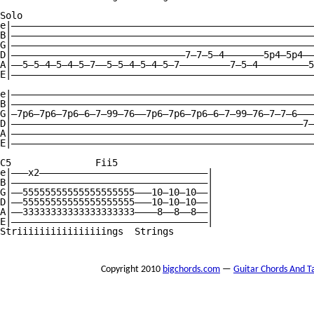
Solo

e|——————————————————————————————————————————————————————
B|——————————————————————————————————————————————————————
G|——————————————————————————————————————————————————————
D|———————————————————————————————7—7—5—4———————5p4—5p4——
A|——5—5—4—5—4—5—7——5—5—4—5—4—5—7—————————7—5—4—————————5
E|——————————————————————————————————————————————————————
e|——————————————————————————————————————————————————————
B|——————————————————————————————————————————————————————
G|—7p6—7p6—7p6—6—7—99—76——7p6—7p6—7p6—6—7—99—76—7—7—6———
D|————————————————————————————————————————————————————7—
A|——————————————————————————————————————————————————————
E|——————————————————————————————————————————————————————
C5               Fii5

e|———x2——————————————————————————————|

B|———————————————————————————————————|

G|——55555555555555555555———10—10—10——|

D|——55555555555555555555———10—10—10——|

A|——33333333333333333333————8——8——8——|

E|———————————————————————————————————|

Striiiiiiiiiiiiiiiings  Strings

Copyright 2010
bigchords.com
—
Guitar Chords And T