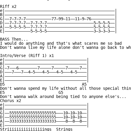
Riff x2

e|———————————————————————————————————————————————|

B|———————————————————————————————————————————————|

G|——7—7—7—7———————————77—99—11——11—9—76——————————|

D|——7—7—7—7——7—7—7—7————————————————————5—5—5—5——|

A|——5—5—5—5——7—7—7—7————————————————————5—5—5—5——|

E|———————————5—5—5—5————————————————————3—3—3—3——|

BASS Then...

I would do anything and that's what scares me so bad

Don't wanna live my life alone don't wanna go back to wh
Intro/Verse (Riff 1) x1

e|———————————————————————————————————|

B|———————————————————————————————————|

G|—7———6————————7—————7—————7—————7——|

D|———7———7——4—5———4—5———4—5———4—5————|

A|———————————————————————————————————|

E|———————————————————————————————————|

D5                                 A5

Don't wanna spend my life without all those special thin
E5                       G5

Don't wanna walk around being tied to anyone else's...

Chorus x2

e|———————————————————————————————————|

B|———————————————————————————————————|

G|——55555555555555555555———10—10—10——|

D|——55555555555555555555———10—10—10——|

A|——33333333333333333333————8——8——8——|

E|———————————————————————————————————|

Striiiiiiiiiiiiiiiings  Strings
