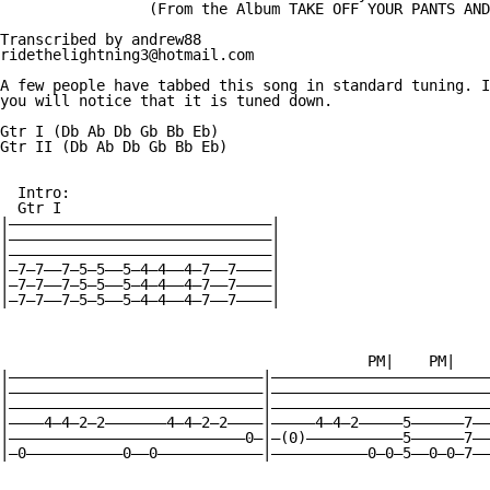
                 (From the Album TAKE OFF YOUR PANTS AND
Transcribed by andrew88

ridethelightning3@hotmail.com

A few people have tabbed this song in standard tuning. I
you will notice that it is tuned down.

Gtr I (Db Ab Db Gb Bb Eb)

Gtr II (Db Ab Db Gb Bb Eb)

  Intro:

  Gtr I

|——————————————————————————————|

|——————————————————————————————|

|——————————————————————————————|

|—7—7——7—5—5——5—4—4——4—7——7————|

|—7—7——7—5—5——5—4—4——4—7——7————|

|—7—7——7—5—5——5—4—4——4—7——7————|

                                          PM|    PM|    
|—————————————————————————————|—————————————————————————
|—————————————————————————————|—————————————————————————
|—————————————————————————————|—————————————————————————
|————4—4—2—2———————4—4—2—2————|—————4—4—2—————5——————7——
|———————————————————————————0—|—(0)———————————5——————7——
|—0———————————0——0————————————|———————————0—0—5——0—0—7——