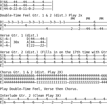
D|66———44———44———4————4————|

A|66———44———44———4————4————|

E|44—0—22—0—11—0—2————2————|

Double—Time Feel Gtr. 1 & 2 (dist.) Play 2x

                                     PM      PM     PM

D|——3—3——1—1———3—3——1—1———3—3——1—1———————4———————6——————
A|4——————————4———————————————————————————4———————6——————
E|——————————————————————4————————————2———2———44——4——44——
Verse Gtr. 1 (dist.)

G|—6—|        D|44———44—|

D|—x—| 30x    A|44———44—|

A|—4—|        E|22———22—|

Verse Gtr. 2 (dist.) (Fills in on the 17th time with Gtr
G|6———6———6———6————6———6————6———6————6———6———6———6————6—
D|6———6———6———6————6———6————4———4————6———6———6———6————6—
A|4———4———4———4————6———6————4———4————4———4———4———4————6—
E|——————————————————————————————————————————————————————
Chorus Gtr. 1 & 2 (dist. Play 2X)

D|6666666666666666—4444444444444444—4444444444444444—666
A|4444444444444444—4444444444444444—4444444444444444—666
E|4444444444444444—1111111111111111—2222222222222222—444
Play Double—Time Feel, Verse then Chorus.

Interlude Gtr. 2 (Clean Play 3X)

A|——4————4————4————4————4————4————4————4————4————4————4—
E|6————6————6————6————2————2————2————2————6————6————6———