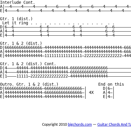
Interlude Cont.

A|——4————4————4————4————6————6————6————6————4————4————4—
E|4————4————4————4————4————4————4————4————4————4————4———
Gtr. 1 (dist.)

 Let it ring . . . . . . . . . . . . . . . .  . .

D|6——6———————————6——6——————————6——6——————————6——6———————
A|4——4———————————6——6——————————4——4——————————6——6———————
E|4——4———————————4——4——————————4——4——————————4——4———————
Gtr. 1 & 2 (dist.)

D|6666666666666666—4444444444444444—4444444444444444—666
A|4444444444444444—4444444444444444—4444444444444444—666
E|4444444444444444—1111111111111111—2222222222222222—444
Gtr. 1 & 2 (dist.) Cont.

D|4————44444—4444444444444444—6666666666666666——————————
A|4————44444—4444444444444444—6666666666666666——————————
E|1————11111—2222222222222222—4444444444444444——————————
Outro. Gtr. 1 & 2 (dist.)                 End on this

D|6666666666666666—6666666666666666—|       D|6—|

A|4444444444444444—6666666666666666—| 4X    A|4—|

E|4444444444444444—4444444444444444—|       E|4—|

Copyright 2010
bigchords.com
—
Guitar Chords And T