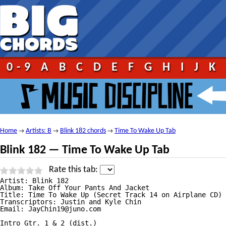
0-9
A
B
C
D
E
F
G
H
I
J
K
Home
Artists: B
Blink 182 chords
Time To Wake Up Tab
→
→
→
Blink 182 — Time To Wake Up Tab
Rate this tab:
Artist: Blink 182

Album: Take Off Your Pants And Jacket

Title: Time To Wake Up (Secret Track 14 on Airplane CD)

Transcriptors: Justin and Kyle Chin

Email: JayChin19@juno.com

Intro Gtr. 1 & 2 (dist.)                                