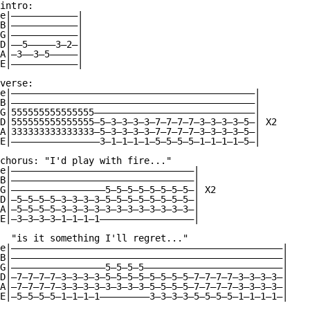
intro:

e|————————————|

B|————————————|

G|————————————|

D|——5—————3—2—|

A|—3——3—5—————|

E|————————————|

verse:

e|————————————————————————————————————————————|

B|————————————————————————————————————————————|

G|555555555555555—————————————————————————————|

D|555555555555555—5—3—3—3—3—7—7—7—7—3—3—3—3—5—| X2

A|333333333333333—5—3—3—3—3—7—7—7—7—3—3—3—3—5—|

E|————————————————3—1—1—1—1—5—5—5—5—1—1—1—1—5—|

chorus: "I'd play with fire..."

e|—————————————————————————————————|

B|—————————————————————————————————|

G|—————————————————5—5—5—5—5—5—5—5—| X2

D|—5—5—5—5—3—3—3—3—5—5—5—5—5—5—5—5—|

A|—5—5—5—5—3—3—3—3—3—3—3—3—3—3—3—3—|

E|—3—3—3—3—1—1—1—1—————————————————|

  "is it something I'll regret..."

e|—————————————————————————————————————————————————|

B|—————————————————————————————————————————————————|

G|—————————————————5—5—5—5—————————————————————————|

D|—7—7—7—7—3—3—3—3—5—5—5—5—5—5—5—5—7—7—7—7—3—3—3—3—|

A|—7—7—7—7—3—3—3—3—3—3—3—3—5—5—5—5—7—7—7—7—3—3—3—3—|

E|—5—5—5—5—1—1—1—1—————————3—3—3—3—5—5—5—5—1—1—1—1—|
