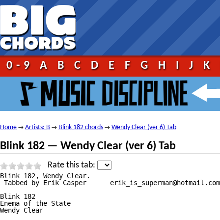
0-9
A
B
C
D
E
F
G
H
I
J
K
Home
Artists: B
Blink 182 chords
Wendy Clear (ver 6) Tab
→
→
→
Blink 182 — Wendy Clear (ver 6) Tab
Rate this tab:
Blink 182, Wendy Clear.

 Tabbed by Erik Casper      erik_is_superman@hotmail.com
Blink 182

Enema of the State

Wendy Clear
