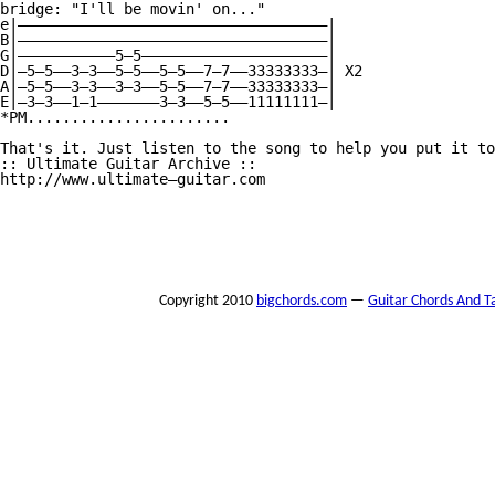
bridge: "I'll be movin' on..."

e|———————————————————————————————————|

B|———————————————————————————————————|

G|———————————5—5—————————————————————|

D|—5—5——3—3——5—5——5—5——7—7——33333333—| X2

A|—5—5——3—3——3—3——5—5——7—7——33333333—|

E|—3—3——1—1———————3—3——5—5——11111111—|

*PM.......................

That's it. Just listen to the song to help you put it to
:: Ultimate Guitar Archive :: 

http://www.ultimate—guitar.com 

Copyright 2010
bigchords.com
—
Guitar Chords And T