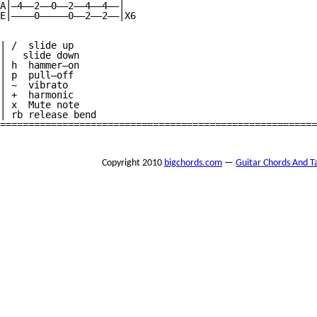
A|—4——2——0——2——4——4——|

E|————0—————0——2——2——|X6

| /  slide up

|   slide down

| h  hammer—on

| p  pull—off

| ~  vibrato

| +  harmonic

| x  Mute note

| rb release bend

========================================================
Copyright 2010
bigchords.com
—
Guitar Chords And T