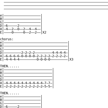
  ——————————————————————————————————————————————————————
  ——————————————————————————————————————————————————————
  ——————————————————————————————————————————————————————
e|———————————————————|

B|———————————————————|

G|———————————————————|

D|—6—————2———————————|

A|—4——2——0——2——4——4——|

E|————0—————0——2——2——|X2

chorus:

e|—————————————————————————————————|

B|—————————————————————————————————|

G|—————————————————————————————————|

D|—————————2—2—2—2—————————4—4—4—4—|

A|—6—6—6—6—0—0—0—0—2—2—2—2—2—2—2—2—|

E|—4—4—4—4—————————0—0—0—0—————————|X3

THEN......

e|—————————————————————————|

B|—————————————————————————|

G|—————————————————————————|

D|—————————————————————————|

A|—4—4—4—4—4—4—4—4—4—4—7—7—|

E|—2—2—2—2—2—2—2—2—2—2—5—5—|

THEN......

e|———————————————————|

B|———————————————————|

G|———————————————————|

D|—6—————2———————————|
