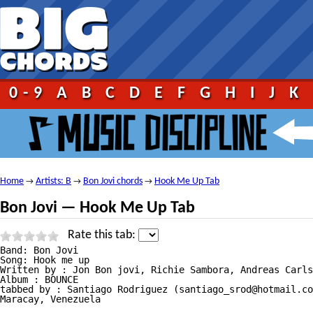
0-9
A
B
C
D
E
F
G
H
I
J
K
Home
Artists: B
Bon Jovi chords
Hook Me Up Tab
→
→
→
Bon Jovi — Hook Me Up Tab
Rate this tab:
Band: Bon Jovi

Song: Hook me up

Written by : Jon Bon jovi, Richie Sambora, Andreas Carls
Album : BOUNCE

tabbed by : Santiago Rodriguez (santiago_srod@hotmail.co
Maracay, Venezuela
