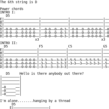
The 6th string is D

Power chords

INTRO I:

   D5

E|——————————————————|——————————————|—————————————————|——
B|——————————————————|——————————————|—————————————————|——
G|——————————————————|——————————————|—————————————————|——
D|—0—0——0——0—0—0—0——|——0—0——0——0—3—|—0—0——0——0—0—0—0—|—0
A|—0—0——0——0—0—0—0——|——0—0——0——0—3—|—0—0——0——0—0—0—0—|—0
D|—0—0——0——0—0—0—0——|——0—0——0——0—3—|—0—0——0——0—0—0—0—|—0
                  x3                                x3

INTRO II:   

  D5                F5             C5                G5

E|—————————————————|——————————————|—————————————————|———
B|—————————————————|——————————————|—————————————————|———
G|—————————————————|——————————————|—————————————————|———
D|—0—0——0——0—0—0—0—|—3—3——3——3—3—3|—5—5——5——5—5—5—5—|—5—
A|—0—0——0——0—0—0—0—|—3—3——3——3—3—3|—3—3——3——3—3—3—3—|—5—
D|—0—0——0——0—0—0—0—|—3—3——3——3—3—3|—————————————————|—5—
   D5     Hello is there anybody out there?             
|—————————|

|—————————|

|—————————|

|—0_____——|

|—0_____——|

|—0_____——|

I'm alone........hanging by a thread

      D5

     E|——————————————————|
