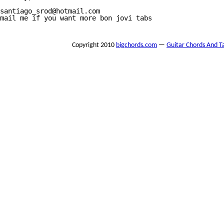
santiago_srod@hotmail.com

mail me if you want more bon jovi tabs

Copyright 2010
bigchords.com
—
Guitar Chords And T