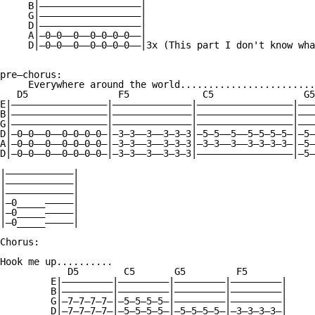
     B|——————————————————|

     G|——————————————————|

     D|——————————————————|

     A|—0—0——0——0—0—0—0——|

     D|—0—0——0——0—0—0—0——|3x (This part I don't know wha
pre—chorus:

     Everywhere around the world........................
   D5                F5             C5                G5

E|—————————————————|——————————————|—————————————————|———
B|—————————————————|——————————————|—————————————————|———
G|—————————————————|——————————————|—————————————————|———
D|—0—0——0——0—0—0—0—|—3—3——3——3—3—3|—5—5——5——5—5—5—5—|—5—
A|—0—0——0——0—0—0—0—|—3—3——3——3—3—3|—3—3——3——3—3—3—3—|—5—
D|—0—0——0——0—0—0—0—|—3—3——3——3—3—3|—————————————————|—5—
|————————————|  

|————————————|   

|————————————|

|—0_____—————|

|—0_____—————|

|—0_____—————|

Chorus:

Hook me up..........

            D5        C5       G5         F5

         E|—————————|—————————|—————————|—————————|

         B|—————————|—————————|—————————|—————————|

         G|—7—7—7—7—|—5—5—5—5—|—————————|—————————|

         D|—7—7—7—7—|—5—5—5—5—|—5—5—5—5—|—3—3—3—3—|
