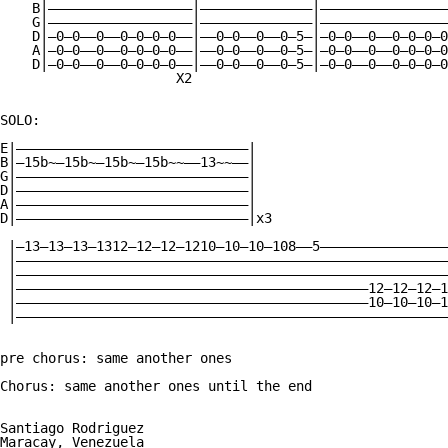
    B|——————————————————|——————————————|————————————————
    G|——————————————————|——————————————|————————————————
    D|—0—0——0——0—0—0—0——|——0—0——0——0—5—|—0—0——0——0—0—0—0
    A|—0—0——0——0—0—0—0——|——0—0——0——0—5—|—0—0——0——0—0—0—0
    D|—0—0——0——0—0—0—0——|——0—0——0——0—5—|—0—0——0——0—0—0—0
                      X2

SOLO:

E|—————————————————————————————|  

B|—15b~—15b~—15b~—15b~~——13~~——|  

G|—————————————————————————————|  

D|—————————————————————————————|  

A|—————————————————————————————|  

D|—————————————————————————————|x3

 |—13—13—13—1312—12—12—1210—10—10—108——5————————————————
 |——————————————————————————————————————————————————————
 |——————————————————————————————————————————————————————
 |————————————————————————————————————————————12—12—12—1
 |————————————————————————————————————————————10—10—10—1
 |——————————————————————————————————————————————————————
pre chorus: same another ones

Chorus: same another ones until the end

Santiago Rodriguez

Maracay, Venezuela
