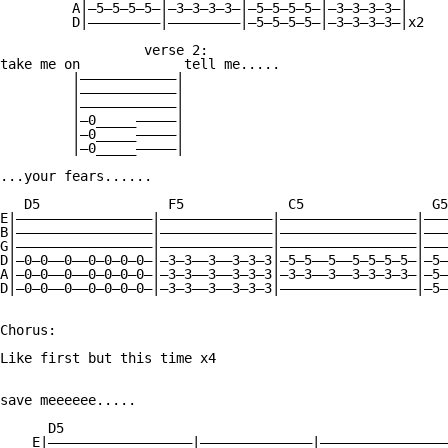
         A|—5—5—5—5—|—3—3—3—3—|—5—5—5—5—|—3—3—3—3—|

         D|—————————|—————————|—5—5—5—5—|—3—3—3—3—|x2

                  verse 2:

take me on             tell me.....

         |————————————|  

         |————————————|   

         |————————————|

         |—0_____—————|

         |—0_____—————|

         |—0_____—————|

...your fears......

   D5                F5             C5                G5

E|—————————————————|——————————————|—————————————————|———
B|—————————————————|——————————————|—————————————————|———
G|—————————————————|——————————————|—————————————————|———
D|—0—0——0——0—0—0—0—|—3—3——3——3—3—3|—5—5——5——5—5—5—5—|—5—
A|—0—0——0——0—0—0—0—|—3—3——3——3—3—3|—3—3——3——3—3—3—3—|—5—
D|—0—0——0——0—0—0—0—|—3—3——3——3—3—3|—————————————————|—5—
Chorus:

Like first but this time x4

save meeeeee.....

      D5

    E|——————————————————|——————————————|————————————————