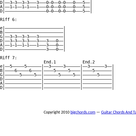
D|——3—3——3—3———3———0—0——0—0———0———5——| 

A|——1—1——1—1———1———0—0——0—0———0———5——| 

D|—————————————————0—0——0—0———0———5——| 

Riff 6: 

e|————————————————————————| 

B|————————————————————————| 

G|——3—3——3—3———3——————————| 

D|——3—3——3—3———3———3———0——| 

A|——1—1——1—1———1———3———0——| 

D|—————————————————3———0——| 

Riff 7: 

                  End.1           End.2 

e|——5—————5——————|——3—————3——————|——3——————3——| 

B|————6—————6————|————5—————5————|————5———————| 

G|——————5—————5——|——————5—————5——|——————5—————| 

D|———————————————|———————————————|————————————| 

A|———————————————|———————————————|————————————| 

D|———————————————|———————————————|————————————| 

Copyright 2010
bigchords.com
—
Guitar Chords And T