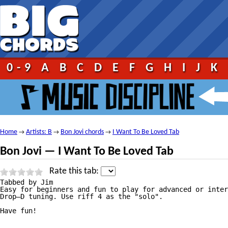
0-9
A
B
C
D
E
F
G
H
I
J
K
Home
Artists: B
Bon Jovi chords
I Want To Be Loved Tab
→
→
→
Bon Jovi — I Want To Be Loved Tab
Rate this tab:
Tabbed by Jim

Easy for beginners and fun to play for advanced or inter
Drop—D tuning. Use riff 4 as the "solo".

Have fun!
