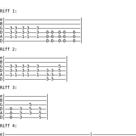
Riff 1: 

e|———————————————————————————————| 

B|———————————————————————————————| 

G|——3—3——3—3———3—————————————————| 

D|——3—3——3—3———3———0—0——0—0———0——| 

A|——1—1——1—1———1———0—0——0—0———0——| 

D|—————————————————0—0——0—0———0——| 

Riff 2: 

e|—————————————————————————| 

B|—————————————————————————| 

G|——3—3——3—3———3————————5——| 

D|——3—3——3—3———3———3—3——5——| 

A|——1—1——1—1———1———3—3——3——| 

D|—————————————————3—3—————| 

Riff 3: 

e|—————————————————| 

B|—————————————————| 

G|——————————5——————| 

D|——0———3———5———5——| 

A|——0———3———3———5——| 

D|——0———3———————5——| 

Riff 4: 

e|———————————————————————————————————|——————————————————