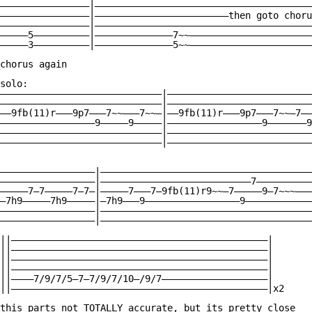
————————————————|———————————————————————————————————————
————————————————|————————————————————————then goto choru
————————————————|———————————————————————————————————————
—————5——————————|——————————————7~~——————————————————————
—————3——————————|——————————————5~~——————————————————————
chorus again

solo:

—————————————————————————————|——————————————————————————
—————————————————————————————|——————————————————————————
——9fb(11)r———9p7———7~~———7~~—|——9fb(11)r———9p7———7~~—7——
—————————————————9—————9—————|—————————————————9———————9
—————————————————————————————|——————————————————————————
—————————————————————————————|——————————————————————————
—————————————————|——————————————————————————————————————
—————————————————|———————————————————————————7——————————
—————7—7—————7—7—|—————7———7—9fb(11)r9~~—7—————9—7~~~———
—7h9—————7h9—————|—7h9———9—————————————————9————————————
—————————————————|——————————————————————————————————————
—————————————————|——————————————————————————————————————
||——————————————————————————————————————————————|

||——————————————————————————————————————————————|

||——————————————————————————————————————————————|

||——————————————————————————————————————————————|

||————7/9/7/5—7—7/9/7/10—/9/7———————————————————|

||——————————————————————————————————————————————|x2

this parts not TOTALLY accurate, but its pretty close
