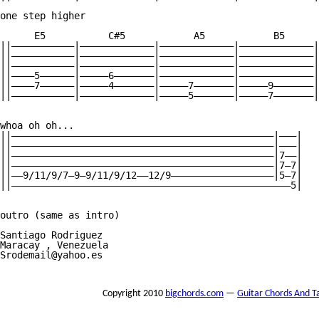
one step higher

      E5           C#5            A5            B5      
||———————————|—————————————|—————————————|—————————————|
||———————————|—————————————|—————————————|—————————————|
||———————————|—————————————|—————————————|—————————————|
||————5——————|—————6———————|—————————————|—————————————|
||————7——————|—————4———————|—————7———————|—————9———————|
||———————————|—————————————|—————5———————|—————7———————|
whoa oh oh... 

||——————————————————————————————————————————————|———|

||——————————————————————————————————————————————|———|

||——————————————————————————————————————————————|7——|

||——————————————————————————————————————————————|7—7|

||——9/11/9/7—9—9/11/9/12——12/9——————————————————|5—7|

||—————————————————————————————————————————————————5|

outro (same as intro)

Santiago Rodriguez

Maracay , Venezuela

Srodemail@yahoo.es

Copyright 2010
bigchords.com
—
Guitar Chords And T