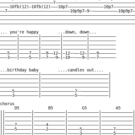
——————————————————————7—————————————————————————————————
————10fb(12)—10fb(12)———10p7———————————————10p7—————————
——7——————————————————————————10p9p7—9~~——————————10p9p7—
————————————————————————————————————————————————————————
————————————————————————————————————————————————————————
————————————————————————————————————————————————————————
... you're happy        ...down, down...

———————|————————|————————|——————————|———————————

———————|————————|————————|——————————|———————————

———————|————————|————————|——————————|———————————

———————|————————|————————|——————————|———————————

———5———|————7———|——9——12—|—12~~——12—|———9———————

———3———|————5———|——7———9—|—10~~———9—|———7———————

...birthday baby        ....candles out....

————————————————|————————————————————————————|

————————————————|————————————————————————————|

————————————————|————————————————————————————|

————————————————|————————————————————————————|

—————5——————————|——————————————7~~———————————|

—————3——————————|——————————————5~~———————————|

chorus

      D5            B5            G5            A5      
||———————————|—————————————|—————————————|—————————————|
||———————————|—————————————|—————————————|—————————————|
||———————————|—————————————|—————————————|—————————————|
||————7——————|—————4———————|—————————————|—————————————|
||————5——————|—————2———————|—————5———————|—————7———————|
||———————————|—————————————|—————3———————|—————5———————|