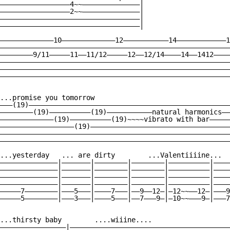
—————————————————4~~——————————————|

—————————————————2~~——————————————|

——————————————————————————————————|

——————————————————————————————————|

—————————————10—————————————12———————————14————————————1
————————————————————————————————————————————————————————
————————9/11—————11——11/12—————12——12/14————14——1412————
————————————————————————————————————————————————————————
————————————————————————————————————————————————————————
————————————————————————————————————————————————————————
...promise you tomorrow

———(19)—————————————————————————————————————————————————
————————(19)——————————(19)———————————natural harmonics——
—————————————(19)——————————(19)~~~~vibrato with bar—————
——————————————————(19)——————————————————————————————————
————————————————————————————————————————————————————————
————————————————————————————————————————————————————————
...yesterday   ... are dirty        ...Valentiiiine...

——————————————|———————|————————|————————|——————————|————
——————————————|———————|————————|————————|——————————|————
——————————————|———————|————————|————————|——————————|————
——————————————|———————|————————|————————|——————————|————
—————7————————|———5———|————7———|——9——12—|—12~~——12—|———9
—————5————————|———3———|————5———|——7———9—|—10~~———9—|———7
...thirsty baby        ....wiiine....

————————————————|———————————————————————————————————————