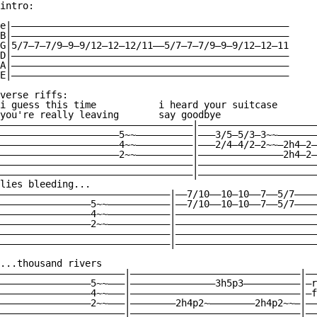
intro:

e|—————————————————————————————————————————————————

B|—————————————————————————————————————————————————

G|5/7—7—7/9—9—9/12—12—12/11——5/7—7—7/9—9—9/12—12—11

D|—————————————————————————————————————————————————

A|—————————————————————————————————————————————————

E|—————————————————————————————————————————————————

verse riffs:

i guess this time           i heard your suitcase

you're really leaving       say goodbye

——————————————————————————————————|—————————————————————
—————————————————————5~~——————————|———3/5—5/3—3~~———————
—————————————————————4~~——————————|———2/4—4/2—2~~—2h4—2—
—————————————————————2~~——————————|———————————————2h4—2—
——————————————————————————————————|—————————————————————
——————————————————————————————————|—————————————————————
lies bleeding...

——————————————————————————————|——7/10——10—10——7——5/7————
————————————————5~~———————————|——7/10——10—10——7——5/7————
————————————————4~~———————————|—————————————————————————
————————————————2~~———————————|—————————————————————————
——————————————————————————————|—————————————————————————
——————————————————————————————|—————————————————————————
...thousand rivers

——————————————————————|——————————————————————————————|——
————————————————5~~———|———————————————3h5p3——————————|—r
————————————————4~~———|——————————————————————————————|—f
————————————————2~~———|————————2h4p2~————————2h4p2~~—|——
——————————————————————|——————————————————————————————|——