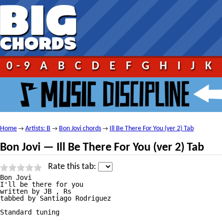
0-9
A
B
C
D
E
F
G
H
I
J
K
Home
Artists: B
Bon Jovi chords
Ill Be There For You (ver 2) Tab
→
→
→
Bon Jovi — Ill Be There For You (ver 2) Tab
Rate this tab:
Bon Jovi

I'll be there for you

written by JB , Rs

tabbed by Santiago Rodriguez

Standard tuning
