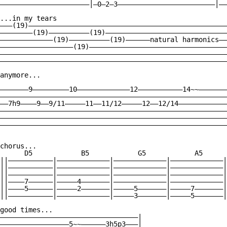
——————————————————————|—0—2—3————————————————————————|——
...in my tears

———(19)—————————————————————————————————————————————————
————————(19)——————————(19)——————————————————————————————
—————————————(19)——————————(19)——————natural harmonics——
——————————————————(19)——————————————————————————————————
————————————————————————————————————————————————————————
————————————————————————————————————————————————————————
anymore...

———————9—————————10—————————————12———————————14~~———————
————————————————————————————————————————————————————————
——7h9————9——9/11—————11——11/12—————12——12/14————————————
————————————————————————————————————————————————————————
————————————————————————————————————————————————————————
————————————————————————————————————————————————————————
chorus...

      D5            B5            G5            A5      
||———————————|—————————————|—————————————|—————————————|
||———————————|—————————————|—————————————|—————————————|
||———————————|—————————————|—————————————|—————————————|
||————7——————|—————4———————|—————————————|—————————————|
||————5——————|—————2———————|—————5———————|—————7———————|
||———————————|—————————————|—————3———————|—————5———————|
good times...

——————————————————————————————————|

—————————————————5~~——————3h5p3———|
