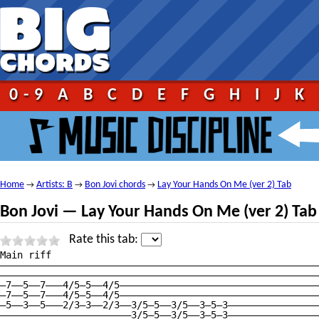
0-9
A
B
C
D
E
F
G
H
I
J
K
Home
Artists: B
Bon Jovi chords
Lay Your Hands On Me (ver 2) Tab
→
→
→
Bon Jovi — Lay Your Hands On Me (ver 2) Tab
Rate this tab:
Main riff

————————————————————————————————————————————————————————
————————————————————————————————————————————————————————
—7——5——7———4/5—5——4/5———————————————————————————————————
—7——5——7———4/5—5——4/5———————————————————————————————————
—5——3——5———2/3—3——2/3——3/5—5——3/5——3—5—3————————————————
———————————————————————3/5—5——3/5——3—5—3————————————————