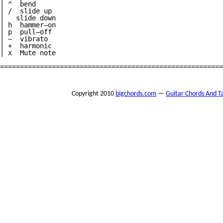
| ^  bend

| /  slide up

|   slide down

| h  hammer—on

| p  pull—off

| ~  vibrato

| +  harmonic

| x  Mute note

========================================================
Copyright 2010
bigchords.com
—
Guitar Chords And T