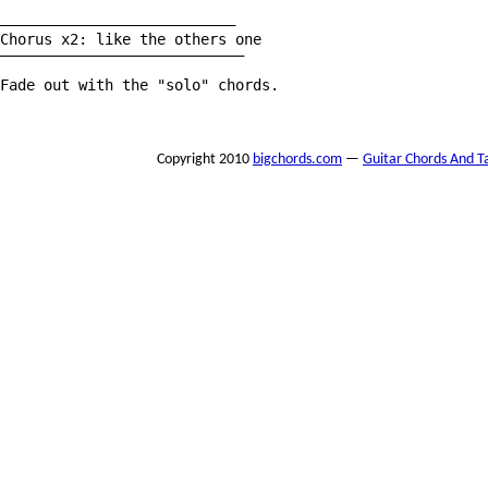
———————————————————————————

Chorus x2: like the others one

————————————————————————————

Fade out with the "solo" chords.

Copyright 2010
bigchords.com
—
Guitar Chords And T