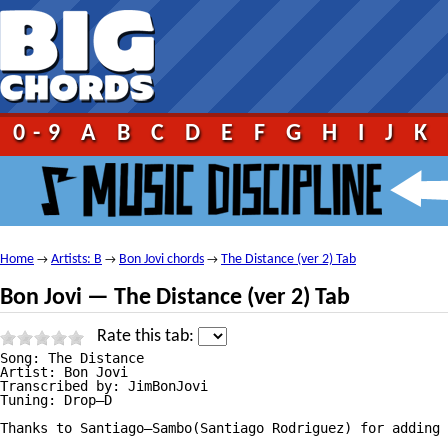
0-9
A
B
C
D
E
F
G
H
I
J
K
Home
Artists: B
Bon Jovi chords
The Distance (ver 2) Tab
→
→
→
Bon Jovi — The Distance (ver 2) Tab
Rate this tab:
Song: The Distance

Artist: Bon Jovi

Transcribed by: JimBonJovi

Tuning: Drop—D

Thanks to Santiago—Sambo(Santiago Rodriguez) for adding 