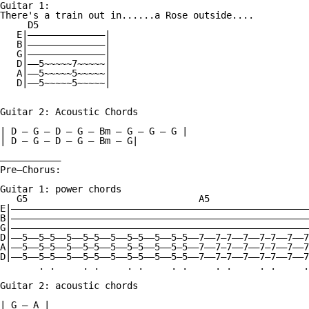
Guitar 1:

There's a train out in......a Rose outside....     

     D5

   E|——————————————|

   B|——————————————|

   G|——————————————| 

   D|——5~~~~~7~~~~~|

   A|——5~~~~~5~~~~~|

   D|——5~~~~~5~~~~~|

Guitar 2: Acoustic Chords

| D — G — D — G — Bm — G — G — G | 

| D — G — D — G — Bm — G|

———————————

Pre—Chorus:

Guitar 1: power chords

   G5                               A5

E|——————————————————————————————————————————————————————
B|——————————————————————————————————————————————————————
G|——————————————————————————————————————————————————————
D|——5——5—5——5——5—5——5——5—5——5——5—5——7——7—7——7——7—7——7——7
A|——5——5—5——5——5—5——5——5—5——5——5—5——7——7—7——7——7—7——7——7
D|——5——5—5——5——5—5——5——5—5——5——5—5——7——7—7——7——7—7——7——7
       . .     . .     . .     . .     . .     . .     .
Guitar 2: acoustic chords

| G — A |
