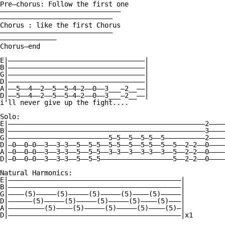
Pre—chorus: Follow the first one

——————————————————————————————

————————————————————————————

Chorus : like the first Chorus

————————————————————————————

——————————————

Chorus—end

E|——————————————————————————————————|

B|——————————————————————————————————|

G|——————————————————————————————————|

D|——————————————————————————————————|

A|——5——4——2——5——5—4—2——0——3___—2__——|

D|——5——4——2——5——5—4—2——0——3___—2__——|

i'll never give up the fight....

Solo:

E|—————————————————————————————————————————————————2————
B|—————————————————————————————————————————————————3————
G|—————————————————————————5—5——5——5—5——5——————————2————
D|—0——0—0——3——3—3——5——5—5——5—5——5——5—5——5——5——2—2——0————
A|—0——0—0——3——3—3——5——5—5——3—3——3——3—3——3——5——2—2——0————
D|—0——0—0——3——3—3——5——5—5——————————————————5——2—2——0————
Natural Harmonics:

E|———————————————————————————————————————————|

B|———————————————————————————————————————————|

G|————(5)—————(5)—————(5)—————(5)————(5)—————|

D|——————(5)—————(5)—————(5)—————(5)————(5)———|

A|—————————(5)————(5)—————(5)—————(5)————(5)—|

D|———————————————————————————————————————————|x1
