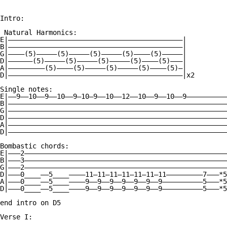
Intro:

 Natural Harmonics:

E|———————————————————————————————————————————|

B|———————————————————————————————————————————|

G|————(5)—————(5)—————(5)—————(5)————(5)—————|

D|——————(5)—————(5)—————(5)—————(5)————(5)———|

A|—————————(5)————(5)—————(5)—————(5)————(5)—|

D|———————————————————————————————————————————|x2

Single notes:

E|——9——10——9——10——9—10—9——10——12——10——9——10——9——————————
B|——————————————————————————————————————————————————————
G|——————————————————————————————————————————————————————
D|——————————————————————————————————————————————————————
A|——————————————————————————————————————————————————————
D|——————————————————————————————————————————————————————
Bombastic chords:

E|———2——————————————————————————————————————————————————
B|———3——————————————————————————————————————————————————
G|———2——————————————————————————————————————————————————
D|———0____——5____————11—11—11—11—11—11—11—————————7———*5
A|———0____——5____————9——9——9——9——9——9——9——————————5———*5
D|———0____——5____————9——9——9——9——9——9——9——————————5———*5
end intro on D5

Verse I:
