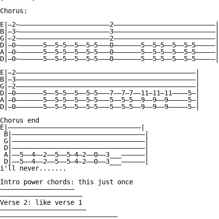
Chorus:

E|—2~———————————————————————2——————————————————————————|

B|—3~———————————————————————3——————————————————————————|

G|—2~———————————————————————2——————————————————————————|

D|—0~——————5——5—5——5——5—5———0———————5——5—5——5——5—5—————|

A|—0~——————5——5—5——5——5—5———0———————5——5—5——5——5—5—————|

D|—0~——————5——5—5——5——5—5———0———————5——5—5——5——5—5—————|

E|—2——————————————————————————————————————————————|

B|—3——————————————————————————————————————————————|

G|—2——————————————————————————————————————————————|

D|—0———————5——5—5——5——5—5———7——7—7——11—11—11————5—|

A|—0———————5——5—5——5——5—5———5——5—5——9——9——9—————5—|

D|—0———————5——5—5——5——5—5———5——5—5——9——9——9—————5—|

Chorus end

E|——————————————————————————————————|

 B|——————————————————————————————————|

 G|——————————————————————————————————|

 D|——————————————————————————————————|

 A|——5——4——2——5——5—4—2——0——3___——————|

 D|——5——4——2——5——5—4—2——0——3___——————|

i'll never.......

Intro power chords: this just once

———————————————————

—————————————————————

Verse 2: like verse 1

——————————————————————

——————————————————————————————
