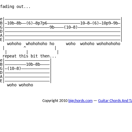
fading out...

e|—————————————————————————————————————————————————|

B|—10b—8b——(6)—8p7p6——————————————10—8—(6)—10p9—9b—|

G|———————————————————9b————(10—8)——————————————————|

D|—————————————————————————————————————————————————|

A|—————————————————————————————————————————————————|

E|—————————————————————————————————————————————————|

   wohoho  whohohoho ho     woho  wohoho wohohohoho

 |        ^            |

  |        |            |

 repeat this bit then...

e|———————————————————|

B|—————————10b—8b————|

G|—(10—8)————————————|

D|———————————————————|

A|———————————————————|

E|———————————————————|

   woho wohoho

Copyright 2010
bigchords.com
—
Guitar Chords And T