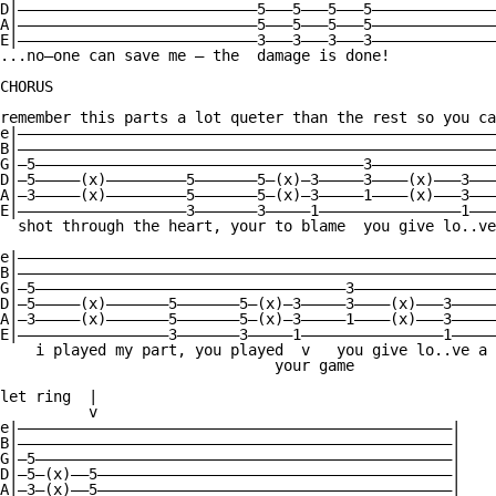
D|———————————————————————————5———5———5———5——————————————
A|———————————————————————————5———5———5———5——————————————
E|———————————————————————————3———3———3———3——————————————
...no—one can save me — the  damage is done!

CHORUS

remember this parts a lot queter than the rest so you ca
e|——————————————————————————————————————————————————————
B|——————————————————————————————————————————————————————
G|—5—————————————————————————————————————3——————————————
D|—5—————(x)—————————5———————5—(x)—3—————3————(x)———3———
A|—3—————(x)—————————5———————5—(x)—3—————1————(x)———3———
E|———————————————————3———————3—————1————————————————1———
  shot through the heart, your to blame  you give lo..ve
e|——————————————————————————————————————————————————————
B|——————————————————————————————————————————————————————
G|—5———————————————————————————————————3————————————————
D|—5—————(x)———————5———————5—(x)—3—————3————(x)———3—————
A|—3—————(x)———————5———————5—(x)—3—————1————(x)———3—————
E|—————————————————3———————3—————1————————————————1—————
    i played my part, you played  v   you give lo..ve a 
                               your game

let ring  |

          v

e|—————————————————————————————————————————————————|

B|—————————————————————————————————————————————————|

G|—5———————————————————————————————————————————————|

D|—5—(x)——5————————————————————————————————————————|

A|—3—(x)——5————————————————————————————————————————|
