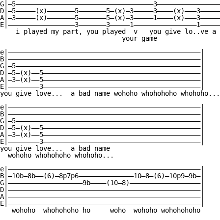
G|—5———————————————————————————————————3————————————————
D|—5—————(x)———————5———————5—(x)—3—————3————(x)———3—————
A|—3—————(x)———————5———————5—(x)—3—————1————(x)———3—————
E|—————————————————3———————3—————1————————————————1—————
    i played my part, you played  v   you give lo..ve a 
                               your game

e|—————————————————————————————————————————————————|

B|—————————————————————————————————————————————————|

G|—5———————————————————————————————————————————————|

D|—5—(x)——5————————————————————————————————————————|

A|—3—(x)——5————————————————————————————————————————|

E|————————3————————————————————————————————————————|

you give love...  a bad name wohoho whohohoho whohoho...

e|—————————————————————————————————————————————————|

B|—————————————————————————————————————————————————|

G|—5———————————————————————————————————————————————|

D|—5—(x)——5————————————————————————————————————————|

A|—3—(x)——5————————————————————————————————————————|

E|————————3————————————————————————————————————————|

you give love...  a bad name

  wohoho whohohoho whohoho...

e|—————————————————————————————————————————————————|

B|—10b—8b——(6)—8p7p6——————————————10—8—(6)—10p9—9b—|

G|———————————————————9b————(10—8)——————————————————|

D|—————————————————————————————————————————————————|

A|—————————————————————————————————————————————————|

E|—————————————————————————————————————————————————|

   wohoho  whohohoho ho     woho  wohoho wohohohoho
