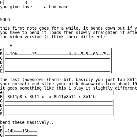
E|————————3————————————————————————————————————————|

you give love...  a bad name

SOLO

this first note goes for a while, it bends down but if y
you have to bend it loads then slowly straighten it afte
the video version (i think there different)

    |

    v

e|———————————————————————————————————————————|

B|——10b——————15—————————————4—4——5—5——66——7b—|

G|———————————————————————————————————————————|

D|———————————————————————————————————————————|

A|———————————————————————————————————————————|

E|———————————————————————————————————————————|

the fast (awesome) (hard) bit, basicly you just tap 8h11
your normal) and slide your pick downwards from about 19
it goes something like this i play it slightly different
e|————————————————————————————————————————————|

B|—8h11p8—x—8h11—x——x—8h11p8h11—x—8h11b———|

G|————————————————————————————————————————————|

D|————————————————————————————————————————————|

A|————————————————————————————————————————————|

E|————————————————————————————————————————————|

bend these massively...

e|—————————————|

B|—14b———16b———|

G|—————————————|
