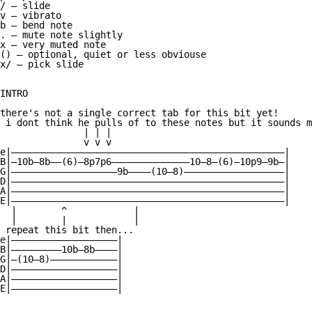
/ — slide

v — vibrato

b — bend note

. — mute note slightly

x — very muted note

() — optional, quiet or less obviouse

x/ — pick slide

INTRO

there's not a single correct tab for this bit yet!

 i dont think he pulls of to these notes but it sounds m
               | | |

               v v v

e|—————————————————————————————————————————————————|

B|—10b—8b——(6)—8p7p6——————————————10—8—(6)—10p9—9b—|

G|———————————————————9b————(10—8)——————————————————|

D|—————————————————————————————————————————————————|

A|—————————————————————————————————————————————————|

E|—————————————————————————————————————————————————|

  |        ^            |

  |        |            |

 repeat this bit then...

e|———————————————————|

B|—————————10b—8b————|

G|—(10—8)————————————|

D|———————————————————|

A|———————————————————|

E|———————————————————|
