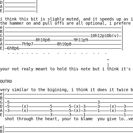
D|—————————————|

A|—————————————|

E|—————————————|

i think this bit is slighly muted, and it speeds up as i
the hammer on and pull offs are all optional, i prefere 
e|—————————————————————————————————————————————————|

B|—————————————————————————————————————————————————|

G|————————————————————————————————————10h12p10b(v)—|

D|—————————————8h10p8——————————9h11p9——————————————|

A|———————7h9p7——————————8h10p8—————————————————————|

E|—6h8p6———————————————————————————————————————————|

   . . . . . . .  . .   .  . . .  . .  . .  .

                                             ^

                                             |

your not realy meant to hold this note but i think it's 
OUTRO

very similar to the bigining, i think it does it twice b
e|——————————————————————————————————————————————————————
B|——————————————————————————————————————————————————————
G|—5—————————————————————————————————————3——————————————
D|—5—————(x)—————————5———————5—(x)—3—————3————(x)———3———
A|—3—————(x)—————————5———————5—(x)—3—————1————(x)———3———
E|———————————————————3———————3—————1————————————————1———
  shot through the heart, your to blame  you give lo..ve
e|——————————————————————————————————————————————————————
B|——————————————————————————————————————————————————————