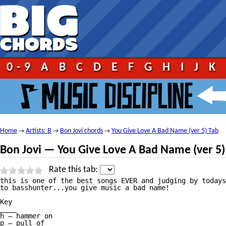
0-9
A
B
C
D
E
F
G
H
I
J
K
Home
Artists: B
Bon Jovi chords
You Give Love A Bad Name (ver 5) Tab
→
→
→
Bon Jovi — You Give Love A Bad Name (ver 5)
Rate this tab:
this is one of the best songs EVER and judging by todays
to basshunter...you give music a bad name!

Key

____

h — hammer on

p — pull of
