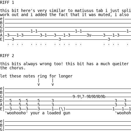
RIFF 1

this bit here's very similar to matiusus tab i just spli
work out and i added the fact that it was muted, i also 
e|——————————————————————————————————————————————————————
B|——————————————————————————————————————————————————————
G|——————————————————————————————————————————————————————
D|———————————1—1————————————————1—1———————————————————1—
A|—3———1—3———————3—1———3———1—3———————3v—————3———1—3—————
E|———3———————————————————3————————————————————3—————————
   . . . .   . . . .   . . . .  . .         . . . .   . 
RIFF 2

this bits always wrong too! this bit has a much queiter 
the chorus.

let these notes ring for longer

                |     |                                 
                v     v                                 
e|——————————————————————————————————————————————————————
B|——————————————————————————————————————————————————————
G|—————————————————————————————9—9\7—9b9b9b9b———————————
D|——5———5——5————5—————3——————————————————————————3———3——
A|——5———5——5————5—————3——————————————————————————3———3——
E|——3———3——3————3—————1——(\)————————————————————1———1——1
  'woohooho' your a loaded gun                   'woohoh
e|——————————————————————————————————————————————————————
B|——————————————————————————————————————————————————————
G|——————————————————————————————————————————————————————