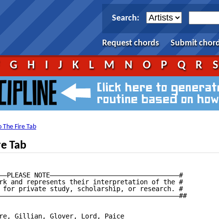
Search:
Request chords
Submit chor
F
G
H
I
J
K
L
M
N
O
P
Q
R
o The Fire Tab
re Tab
——PLEASE NOTE—————————————————————————————————#

rk and represents their interpretation of the #

 for private study, scholarship, or research. #

——————————————————————————————————————————————##

re, Gillian, Glover, Lord, Paice
