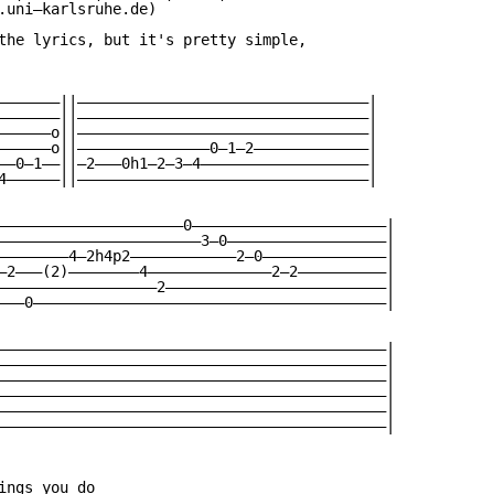
.uni—karlsruhe.de)

the lyrics, but it's pretty simple,

———————||—————————————————————————————————|

———————||—————————————————————————————————|

——————o||—————————————————————————————————|

——————o||———————————————0—1—2—————————————|

——0—1——||—2———0h1—2—3—4———————————————————|

4——————||—————————————————————————————————|

—————————————————————0——————————————————————|

———————————————————————3—0——————————————————|

————————4—2h4p2————————————2—0——————————————|

—2———(2)————————4——————————————2—2——————————|

——————————————————2—————————————————————————|

———0————————————————————————————————————————|

————————————————————————————————————————————|

————————————————————————————————————————————|

————————————————————————————————————————————|

————————————————————————————————————————————|

————————————————————————————————————————————|

————————————————————————————————————————————|

ngs you do
