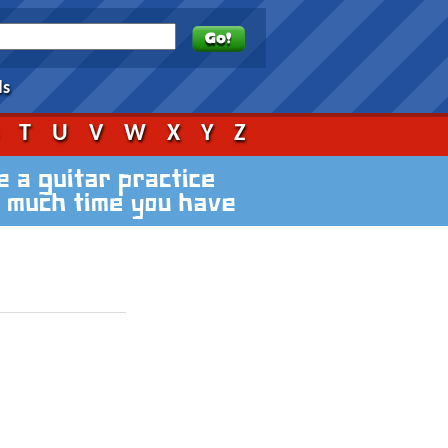
ds
S
T
U
V
W
X
Y
Z