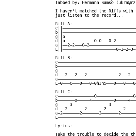
Tabbed by: Hermann Samso (ukra@rz
I haven't matched the Riffs with 
just listen to the record...

Riff A:

e||——————————————————————————————
b||——————————————————————————————
g||o—————————————————————————————
d||o————————————0—0———0—2————————
a||——2—2———0—2———————————————————
E||——————————————————————0—1—2—3—
Riff B:

e————————————————————————————————
b————————————————————————————————
g————————————————————————————————
d———2———2———2—————————————2———2——
a————————————————————————————————
E—0———0———0———0—0h3h5———0———0———0
Riff C:

e———————————————0———————————————0
b———————0—————4—————————0—————4——
g—————3———————————————3——————————
d———2———————2———————2———————2————
a—2———————2———————2———————2——————
E————————————————————————————————
Lyrics:

Take the trouble to decide the thi