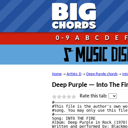
Go!
0-9
A
B
C
D
E
Home
Artists: D
Deep Purple chords
Int
→
→
→
Deep Purple — Into The Fi
Rate this tab:
#————————————————————————————————
#This file is the author's own wo
#song. You may only use this file
#————————————————————————————————
Song: INTO THE FIRE

Album: Deep Purple in Rock (1970)

Written and performed by: Blackmo