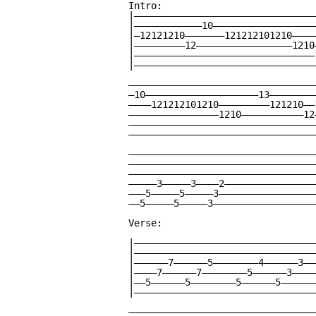
Intro:

|————————————————————————————————
|————————————10——————————————————
|—12121210———————121212101210————
|—————————12—————————————————1210
|————————————————————————————————
|————————————————————————————————
—————————————————————————————————
—10————————————————————13————————
————121212101210—————————121210——
————————————————1210———————————12
—————————————————————————————————
—————————————————————————————————
—————————————————————————————————
—————————————————————————————————
—————————————————————————————————
—————3—————3————2————————————————
———5—————5—————3—————————————————
——5—————5—————3——————————————————
Verse:

|————————————————————————————————
|————————————————————————————————
|——————7——————5————————4——————3——
|————7——————7————————5——————3————
|——5——————5————————5——————5——————
|————————————————————————————————
—————————————————————————————————