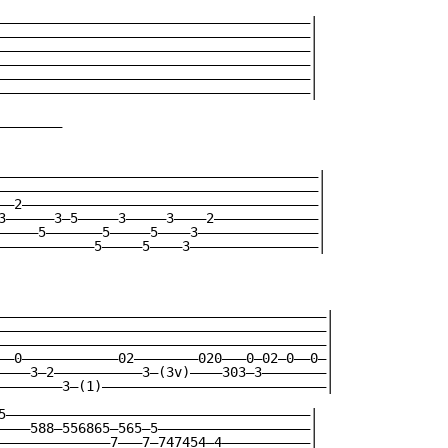
———————————————————————————————————————|

———————————————————————————————————————|

———————————————————————————————————————|

———————————————————————————————————————|

———————————————————————————————————————|

———————————————————————————————————————|

_______

————————————————————————————————————————|

————————————————————————————————————————|

——2—————————————————————————————————————|

3——————3—5—————3—————3————2—————————————|

—————5———————5—————5————3———————————————|

————————————5—————5————3————————————————|

—————————————————————————————————————————|

—————————————————————————————————————————|

—————————————————————————————————————————|

——0————————————02————————020———0—02—0——0—|

————3—2———————————3—(3v)————303—3————————|

————————3—(1)————————————————————————————|

5——————————————————————————————————————|

————588—556865—565—5———————————————————|

——————————————7———7—747454—4———————————|
