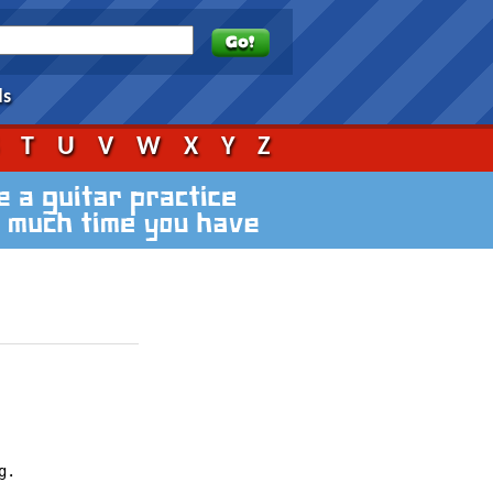
ds
S
T
U
V
W
X
Y
Z
.
