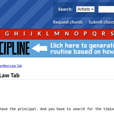
Search:
Request chords
Submit chor
F
G
H
I
J
K
L
M
N
O
P
Q
R
ritten Law Tab
Law Tab
have the principal. And you have to search for the timing