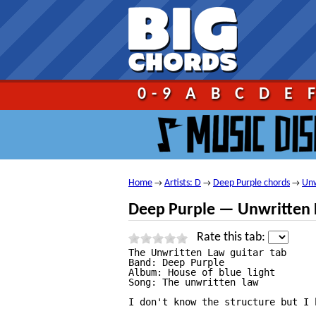
Go!
0-9
A
B
C
D
E
Home
Artists: D
Deep Purple chords
Unw
→
→
→
Deep Purple — Unwritten 
Rate this tab:
The Unwritten Law guitar tab

Band: Deep Purple

Album: House of blue light

Song: The unwritten law

I don't know the structure but I 