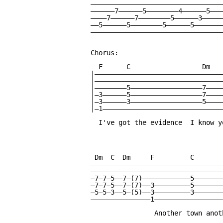
—————————————————————————————————
——————7——————5————————4——————5———
————7——————7————————5——————3—————
——5——————5————————5——————5———————
—————————————————————————————————
Chorus:

  F      C                  Dm    
|————————————————————————————————
|————————————————————————————————
|————————5——————————————————7————
|—3——————5——————————————————7————
|—3——————3——————————————————5————
|—1——————————————————————————————
  I've got the evidence  I know y
 Dm  C  Dm     F         C       
—————————————————————————————————
—————————————————————————————————
—7—7—5——7—(7)————————————5———————
—7—7—5——7—(7)——3—————————5———————
—5—5—3——5—(5)——3—————————3———————
———————————————1—————————————————
                Another town anot