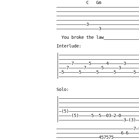
            C   Gm

—————————————————————————————————
—————————————————————————————————
—————————————————————————————————
—————————————————————————————————
————————————3————————————————————
—————————————————3———————————————
  You broke the law_______________
Interlude:

|————————————————————————————————
|————————————————————————————————
|—————7——————5——————4——————3—————
|———7——————7——————5——————3———————
|—5——————5——————5——————5———————5—
|————————————————————————————————
Solo:

|————————————————————————————————
|————————————————————————————————
|————————————————————————————————
|—(5)————————————————————————————
|—————(5)—————5——5——03—2—0———————
|——————————————————————————3—(3)—
———————————————————————————————7—
——————————————————————————6—6————
—————————————————457575——————————