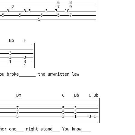
————————————————————————6————8——————————|

—————2——————————————————7————9——————————|

———3——————3—5——————3———7———10———————————|

—5——————5————————5——————5————7——————————|

————————————————5———————————————————————|

   Bb    F

——————————————|

——————————————|

————3—————————|

————3—————3———|

————1—————3———|

——————————1———|

ou broke_______ the unwritten law

       Dm                 C    Bb    C Bb

—————————————————————————————————————————|

—————————————————————————————————————————|

———————7——————————————————5————3—————————|

———————7——————————————————5————3—————————|

———————5——————————————————3————1—————3—1—|

—————————————————————————————————————————|

her one___ night stand___ You know____
