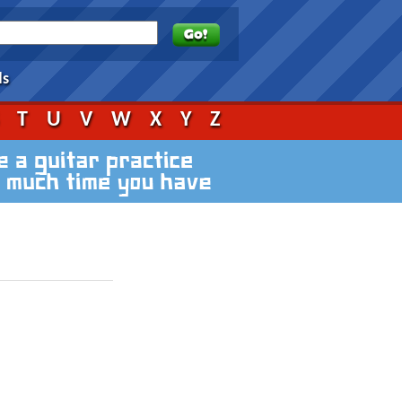
ds
S
T
U
V
W
X
Y
Z