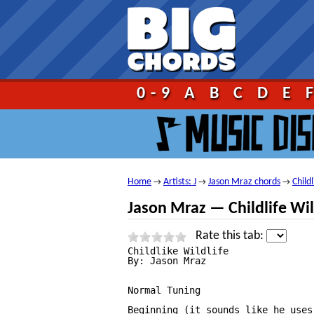
Go!
0-9
A
B
C
D
E
Home
Artists: J
Jason Mraz chords
Childl
→
→
→
Jason Mraz — Childlife Wil
Rate this tab:
Childlike Wildlife

By: Jason Mraz

Normal Tuning

Beginning (it sounds like he uses