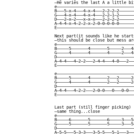
—He varies the last A a little bi
e————————————————————————————————
B———5—x—4———4—x—4———2—2—2—2——————
G———4—x—4———4—x—4———2—2—1—2——————
D———2—x—2———x—x—x———2—2—2—2——————
A—4—4—x—4—2—2—x—2—0—0—0—0—0——————
E————————————————————————————————
Next part(it sounds like he start
—this should be close but mess ar
e————————————————————————————————
B—————5———————4———————5—————2———4
G—————4———————4———————4—————2———4
D————————————————————————————————
A—4—4———4—2—2———2—4—4———4—0———2——
E————————————————————————————————
e————————————————————————————————
B—————5———————4———————2———2—————2
G—————4———————4———————2———2—————2
D————————————————————————————————
A—4—4———4—2—2———2—0—0———0———0—0——
E————————————————————————————————
Last part (still finger picking)

—same thing...close

e————————————————————————————————
B—————6———————5———————6—————3———5
G—————5———————5———————5—————3———5
D————————————————————————————————
A—5—5———5—3—3———3—5—5———5—1———3——