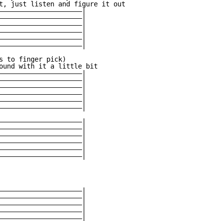
t, just listen and figure it out

—————————————————————|

—————————————————————|

—————————————————————|

—————————————————————|

—————————————————————|

—————————————————————|

s to finger pick)

ound with it a little bit

—————————————————————|

—————————————————————|

—————————————————————|

—————————————————————|

—————————————————————|

—————————————————————|

—————————————————————|

—————————————————————|

—————————————————————|

—————————————————————|

—————————————————————|

—————————————————————|

—————————————————————|

—————————————————————|

—————————————————————|

—————————————————————|

—————————————————————|
