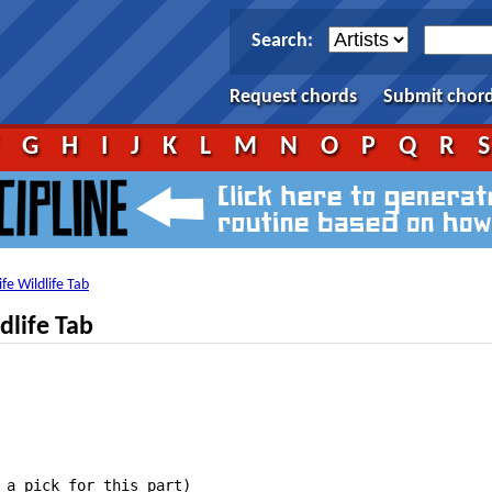
Search:
Request chords
Submit chor
F
G
H
I
J
K
L
M
N
O
P
Q
R
ife Wildlife Tab
dlife Tab
 a pick for this part)
