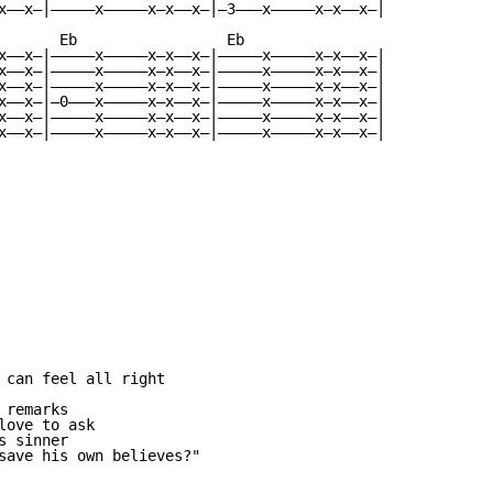
x——x—|—————x—————x—x——x—|—3———x—————x—x——x—|

       Eb                 Eb

x——x—|—————x—————x—x——x—|—————x—————x—x——x—|

x——x—|—————x—————x—x——x—|—————x—————x—x——x—|

x——x—|—————x—————x—x——x—|—————x—————x—x——x—|

x——x—|—0———x—————x—x——x—|—————x—————x—x——x—|

x——x—|—————x—————x—x——x—|—————x—————x—x——x—|

x——x—|—————x—————x—x——x—|—————x—————x—x——x—|

 can feel all right

remarks

ove to ask

 sinner

save his own believes?"
