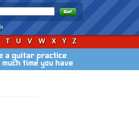
ds
S
T
U
V
W
X
Y
Z