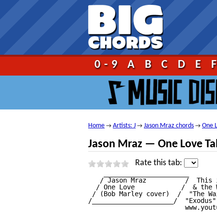
Go!
0-9
A
B
C
D
E
Home
Artists: J
Jason Mraz chords
One 
→
→
→
Jason Mraz — One Love Ta
Rate this tab:
    ______________________

   / Jason Mraz          /  This 
  / One Love            /  & the 
 / (Bob Marley cover)  /  "The Wa
/_____________________/  "Exodus"
                         www.yout