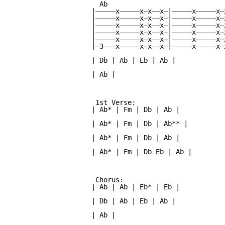
  Ab                              
|—————x—————x—x——x—|—————x—————x—
|—————x—————x—x——x—|—————x—————x—
|—————x—————x—x——x—|—————x—————x—
|—————x—————x—x——x—|—————x—————x—
|—————x—————x—x——x—|—————x—————x—
|—3———x—————x—x——x—|—————x—————x—
| Db | Ab | Eb | Ab |

| Ab |

 1st Verse:

| Ab* | Fm | Db | Ab |           
                                 
| Ab* | Fm | Db | Ab** |         
                                 
| Ab* | Fm | Db | Ab |           
                                 
| Ab* | Fm | Db Eb | Ab |        
                                 
 Chorus:                         
| Ab | Ab | Eb* | Eb |           
                                 
| Db | Ab | Eb | Ab |            
                                 
| Ab |                           
                                 