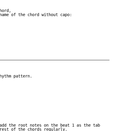
ord,

name of the chord without capo:

———————————————————————————————————————————————

hythm pattern.

add the root notes on the beat 1 as the tab

rest of the chords regularly.
