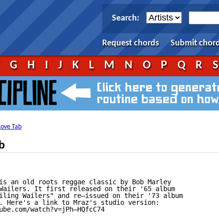
Search:
Request chords
Submit chor
F
G
H
I
J
K
L
M
N
O
P
Q
R
Love Tab
b
is an old roots reggae classic by Bob Marley

Wailers. It first released on their '65 album

iling Wailers" and re—issued on their '73 album

. Here's a link to Mraz's studio version:

ube.com/watch?v=jPh—HQfcC74
