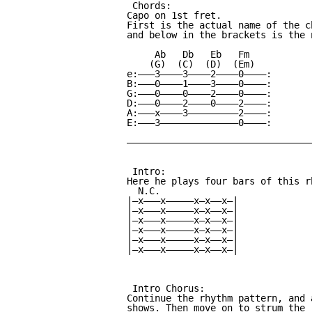
 Chords:

Capo on 1st fret.

First is the actual name of the ch
and below in the brackets is the 
     Ab   Db   Eb   Fm

    (G)  (C)  (D)  (Em)

e:———3————3————2————0————:

B:———0————1————3————0————:

G:———0————0————2————0————:

D:———0————2————0————2————:

A:———x————3—————————2————:

E:———3——————————————0————:

—————————————————————————————————
 Intro:

Here he plays four bars of this r
  N.C.

|—x———x—————x—x——x—|

|—x———x—————x—x——x—|

|—x———x—————x—x——x—|

|—x———x—————x—x——x—|

|—x———x—————x—x——x—|

|—x———x—————x—x——x—|

 Intro Chorus:

Continue the rhythm pattern, and 
shows. Then move on to strum the 