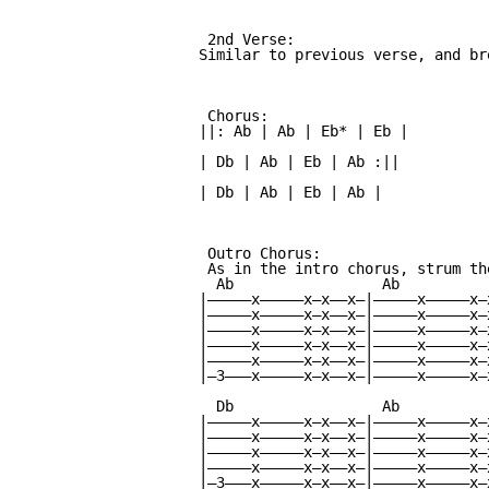
 2nd Verse:

Similar to previous verse, and br
 Chorus:

||: Ab | Ab | Eb* | Eb |

| Db | Ab | Eb | Ab :||

| Db | Ab | Eb | Ab |

 Outro Chorus:

 As in the intro chorus, strum th
  Ab                 Ab          
|—————x—————x—x——x—|—————x—————x—
|—————x—————x—x——x—|—————x—————x—
|—————x—————x—x——x—|—————x—————x—
|—————x—————x—x——x—|—————x—————x—
|—————x—————x—x——x—|—————x—————x—
|—3———x—————x—x——x—|—————x—————x—
  Db                 Ab          
|—————x—————x—x——x—|—————x—————x—
|—————x—————x—x——x—|—————x—————x—
|—————x—————x—x——x—|—————x—————x—
|—————x—————x—x——x—|—————x—————x—
|—3———x—————x—x——x—|—————x—————x—