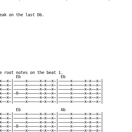
eak on the last Db.

e root notes on the beat 1.

       Eb                 Eb

x——x—|—————x—————x—x——x—|—————x—————x—x——x—|

x——x—|—————x—————x—x——x—|—————x—————x—x——x—|

x——x—|—————x—————x—x——x—|—————x—————x—x——x—|

x——x—|—0———x—————x—x——x—|—————x—————x—x——x—|

x——x—|—————x—————x—x——x—|—————x—————x—x——x—|

x——x—|—————x—————x—x——x—|—————x—————x—x——x—|

       Eb                 Ab

x——x—|—————x—————x—x——x—|—————x—————x—x——x—|

x——x—|—————x—————x—x——x—|—————x—————x—x——x—|

x——x—|—————x—————x—x——x—|—————x—————x—x——x—|

x——x—|—0———x—————x—x——x—|—————x—————x—x——x—|

x——x—|—————x—————x—x——x—|—————x—————x—x——x—|
