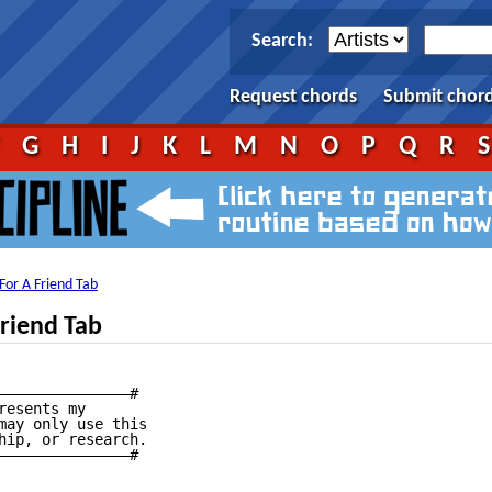
Search:
Request chords
Submit chor
F
G
H
I
J
K
L
M
N
O
P
Q
R
For A Friend Tab
riend Tab
———————————————#

esents my

may only use this

hip, or research.

———————————————#
