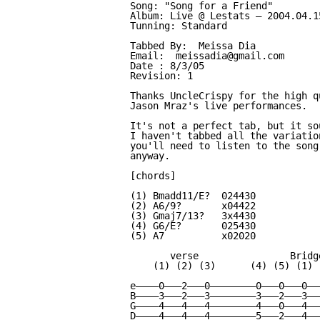
Song: "Song for a Friend"

Album: Live @ Lestats — 2004.04.15
Tunning: Standard

Tabbed By:  Meissa Dia

Email:  meissadia@gmail.com

Date : 8/3/05

Revision: 1

Thanks UncleCrispy for the high q
Jason Mraz's live performances.

It's not a perfect tab, but it so
I haven't tabbed all the variatio
you'll need to listen to the song
anyway.

[chords]

(1) Bmadd11/E?  024430

(2) A6/9?       x04422

(3) Gmaj7/13?   3x4430

(4) G6/E?       025430

(5) A7          x02020

       verse                Bridge
    (1) (2) (3)      (4) (5) (1) (
e————0———2———0————————0———0———0———
B————3———2———3————————3———2———3———
G————4———4———4————————4———0———4———
D————4———4———4————————5———2———4———