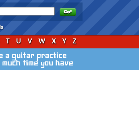
ds
S
T
U
V
W
X
Y
Z