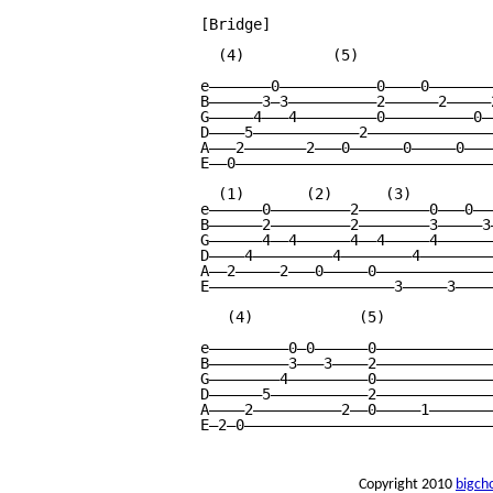
[Bridge]

  (4)          (5)

e———————0———————————0————0————————
B——————3—3——————————2——————2—————2
G—————4———4—————————0——————————0——
D————5————————————2———————————————
A———2———————2———0——————0—————0————
E——0——————————————————————————————
  (1)       (2)      (3)

e——————0—————————2————————0———0———
B——————2—————————2————————3—————3—
G——————4——4——————4——4—————4———————
D————4—————————4————————4—————————
A——2—————2———0—————0——————————————
E—————————————————————3—————3—————
   (4)            (5)

e—————————0—0——————0——————————————
B—————————3———3————2——————————————
G————————4—————————0——————————————
D——————5———————————2——————————————
A————2——————————2——0—————1———————
E—2—0—————————————————————————————
Copyright 2010
bigch