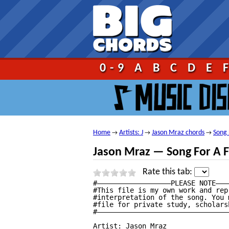
Go!
0-9
A
B
C
D
E
Home
Artists: J
Jason Mraz chords
Song 
→
→
→
Jason Mraz — Song For A F
Rate this tab:
#——————————————————PLEASE NOTE———
#This file is my own work and repr
#interpretation of the song. You 
#file for private study, scholars
#————————————————————————————————
Artist: Jason Mraz
