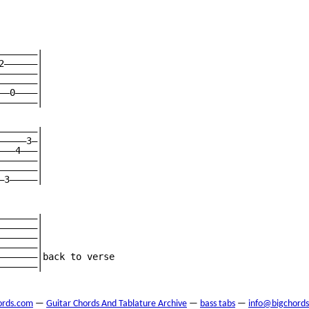
——————|

——————|

——————|

——————|

—0————|

——————|

——————|

————3—|

——4———|

——————|

——————|

3—————|

——————|

——————|

——————|

——————|

———————|back to verse

——————|

ords.com
—
Guitar Chords And Tablature Archive
—
bass tabs
—
info@bigchord