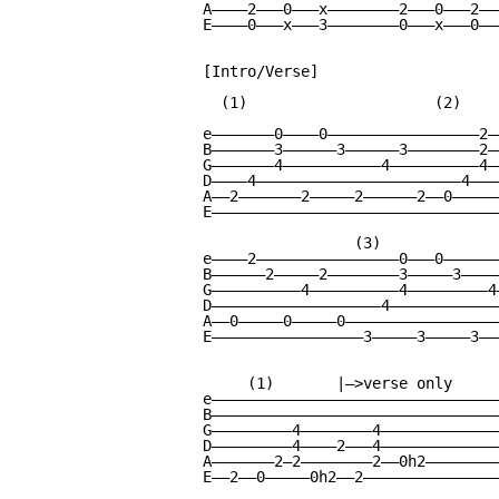
A————2———0———x————————2———0———2———
E————0———x———3————————0———x———0———
[Intro/Verse]

  (1)                     (2)

e———————0————0—————————————————2——
B———————3——————3——————3————————2——
G———————4———————————4——————————4——
D————4———————————————————————4————
A——2———————2—————2——————2——0——————
E—————————————————————————————————
                 (3)

e————2————————————————0———0———————
B——————2—————2————————3—————3—————
G——————————4——————————4—————————4—
D———————————————————4—————————————
A——0—————0—————0——————————————————
E—————————————————3—————3—————3———
     (1)       |—>verse only

e—————————————————————————————————
B—————————————————————————————————
G—————————4————————4——————————————
D—————————4————2———4——————————————
A———————2—2————————2——0h2—————————
E——2——0—————0h2——2————————————————