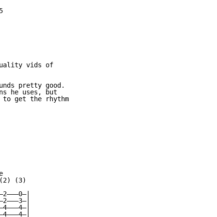


uality vids of

unds pretty good.

ns he uses, but

 to get the rhythm



2) (3)

2———0—|

2———3—|

4———4—|

4———4—|
