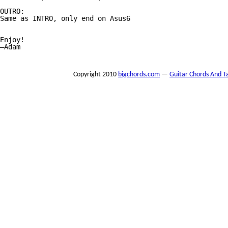
OUTRO:

Same as INTRO, only end on Asus6

Enjoy!

—Adam

Copyright 2010
bigchords.com
—
Guitar Chords And T