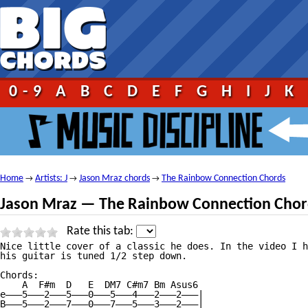
0-9
A
B
C
D
E
F
G
H
I
J
K
Home
Artists: J
Jason Mraz chords
The Rainbow Connection Chords
→
→
→
Jason Mraz — The Rainbow Connection Chor
Rate this tab:
Nice little cover of a classic he does. In the video I h
his guitar is tuned 1/2 step down.

Chords:

    A  F#m  D   E  DM7 C#m7 Bm Asus6

e———5———2———5———0———5———4———2———2———|

B———5———2———7———0———7———5———3———2———|
