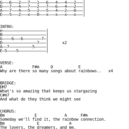
G———6———2———7———1———6———4———4———2———|

D———7———4———7———2———7———6———4———2———|

A———7———4———5———2———5———4———2———0———|

E———5———2———x———0———x———x———x———x———|

INTRO:

e———————————————————|

B———————————————————|

G————6———6————————7—|

D———————————————7———|      x2

A——7——————————5—————|

E—5————5————————————|

VERSE:

A             F#m     D           E

Why are there so many songs about rainbows..   x4

BRIDGE:

DM7

What's so amazing that keeps us stargazing

C#m7

And what do they think we might see

CHORUS:

Bm             E            A      F#m

Someday we'll find it, the rainbow connection.

Bm              E             A

The lovers, the dreamers, and me.
