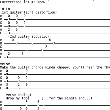
Corrections let me know...

Intro

(1st guitar light distortion)

e|——0———0———0———————————————————————————————————————————
B|——3———3———3———————————————————————————————————————————
G|——0———0———2———————————————————————————————————————————
D|——0———2———0———————————————————————————————————————————
A|——2———3———————————————————————————————————————————————
E|——3———————————————————————————————————————————————————
    (2nd guitar acoustic)

e|————0———————0——————————0——————————————————————————————
B|——————3———————3——————————3————————————————————————————
G|—————————————————————2————————————————————————————————
D|———————————2———————0——————————————————————————————————
A|——2——————3————————————————————————————————————————————
E|—3————————————————————————————————————————————————————
Verse

Make the guitar chords kinda choppy, you'll hear the rhy
e|—0—————————0——————————————————————————————————————————
B|—0—————————1——————————————————————————————————————————
G|—0—————0———2——————————————————————————————————————————
D|—3—————0———2——————————————————————————————————————————
A|—3—————2———0——————————————————————————————————————————
E|—0—————3——————————————————————————————————————————————
  (verse ending)

  (drop my top)      (...for the single and...)

e|———————————3—————3——~—————————————————————————————————
B|———————————3—————3——~—————————————————————————————————
G|————————0——0—————2——~—————————————————————————————————