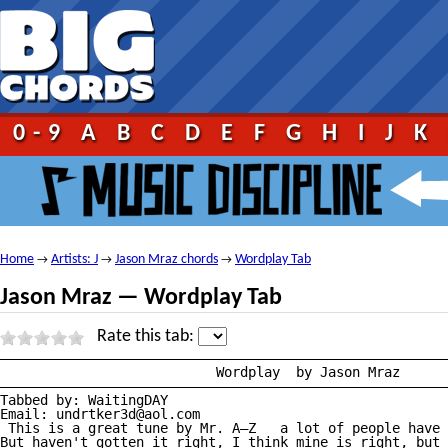
0-9
A
B
C
D
E
F
G
H
I
J
K
Home
Artists: J
Jason Mraz chords
Wordplay Tab
→
→
→
Jason Mraz — Wordplay Tab
Rate this tab:
————————————————————————————————————————————————————————
			   Wordplay  by Jason Mraz

————————————————————————————————————————————————————————
Tabbed by: WaitingDAY

Email: undrtker3d@aol.com

 This is a great tune by Mr. A—Z   a lot of people have 
But haven't gotten it right, I think mine is right, but 