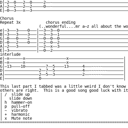
D|—2——0———2——0—————2——~—————————————————————————————————
A|—2——2———2——2—————0——~—————————————————————————————————
E|—0——3———x——3——————————————————————————————————————————
Chorus

Repeat 3x           chorus ending

                 (..wonderful....mr a—z all about the wo
e|—3———3————0———|——3——3——0——————————————————————————————
B|—3———3————3———|——3——3——1——————————————————————————————
G|—0———0————2———|——0——0——0——————————————————————————————
D|—0———2————0———|——2——0——2——————————————————————————————
A|—2———3————————|——2——x——3——————————————————————————————
E|—3————————————|——0——2—————————————————————————————————
interlude

e|—x——————x——————————————————x————————————————————————|

B|—x——————x——————————————————x————————————————————————|

G|—13————10—————————7——5————13——————4———~~~~~—————————|

D|———————————————2——7——5————————————4——~~~~~~~~———————|

A|———————————————2——5——3————————————2——~~~~~~—————————|

E|———————————————0————————————————————————————————————|

This last part I tabbed was a little weird I don't know 
others are right.  This is a good song good luck with it
| /  slide up

|   slide down

| h  hammer—on

| p  pull—off

| ~  vibrato

| +  harmonic

| x  Mute note

========================================================