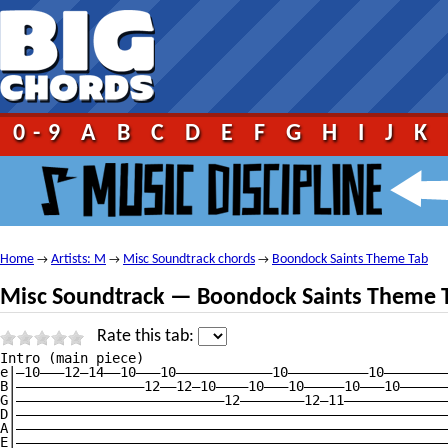
0-9
A
B
C
D
E
F
G
H
I
J
K
Home
Artists: M
Misc Soundtrack chords
Boondock Saints Theme Tab
→
→
→
Misc Soundtrack — Boondock Saints Theme 
Rate this tab:
Intro (main piece)

e|—10———12—14——10———10————————————10——————————10————————
B|————————————————12——12—10————10———10—————10———10——————
G|——————————————————————————12————————12—11—————————————
D|——————————————————————————————————————————————————————
A|——————————————————————————————————————————————————————
E|——————————————————————————————————————————————————————