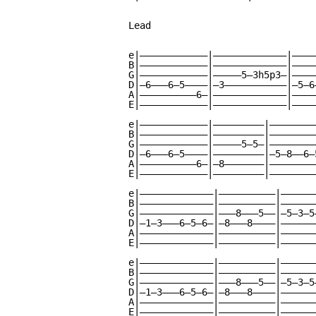
Lead

e|————————————|—————————————|————
B|————————————|—————————————|————
G|————————————|—————5—3h5p3—|————
D|—6———6—5————|—3———————————|—5—6
A|——————————6—|—————————————|————
E|————————————|—————————————|————
e|————————————|—————————|————————
B|————————————|—————————|————————
G|————————————|—————5—5—|————————
D|—6———6—5————|—————————|—5—8——6—
A|——————————6—|—8———————|————————
E|————————————|—————————|————————
e|—————————————|——————————|——————
B|—————————————|——————————|——————
G|—————————————|———8———5——|—5—3—5
D|—1—3———6—5—6—|—8———8————|——————
A|—————————————|——————————|——————
E|—————————————|——————————|——————
e|—————————————|——————————|——————
B|—————————————|——————————|——————
G|—————————————|———8———5——|—5—3—5
D|—1—3———6—5—6—|—8———8————|——————
A|—————————————|——————————|——————
E|—————————————|——————————|——————