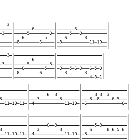
———3—|————————————————|————————————————————|

—————|———————6————————|———————6————————————|

—3———|—————5————————3—|—————5———8——————————|

—————|———6————————5———|———6———————8————————|

—————|—8————————6—————|—8———————————11—10——|

—————|————————————————|————————————————————|

———3—|————————————————|——————————————————|

—————|———————6————————|——————————————————|

—3———|—————5————————3—|——————————————————|

—————|———6————————5———|—3———5—6—3———6—5—3|

—————|—8————————6—————|———3———————3——————|

—————|————————————————|—————————————4—3—1|

———————————|————————————————————|——————————————————|

———————————|————————————————————|——————————————————|

———————————|———————6——8—————————|—————8—8——3———————|

8——————————|———3————————8———————|———8——8—————6—5———|

——11—10—11—|—4————————————11—10—|—6——————————————6—|

———————————|————————————————————|——————————————————|

———————————|————————————————————|——————————————————|

———————————|————————————————————|——————————————————|

———————————|———————6——8—————————|—————5—8——————————|

8——————————|———3————————8———————|———6——————8—6—5—6—|

——11—10—11—|—4————————————11—10—|—8————————————————|

———————————|————————————————————|——————————————————|
