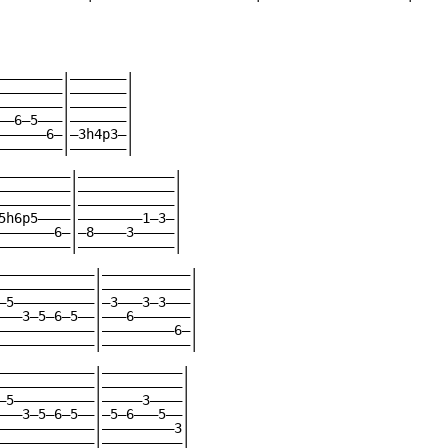
————————|———————|

————————|———————|

————————|———————|

——6—5———|———————|

——————6—|—3h4p3—|

————————|———————|

—————————|————————————|

—————————|————————————|

—————————|————————————|

5h6p5————|————————1—3—|

———————6—|—8————3—————|

—————————|————————————|

————————————|———————————|

————————————|———————————|

—5——————————|—3———3—3———|

———3—5—6—5——|———6———————|

————————————|—————————6—|

————————————|———————————|

————————————|——————————|

————————————|——————————|

—5——————————|—————3————|

———3—5—6—5——|—5—6———5——|

————————————|—————————3|

————————————|——————————|
