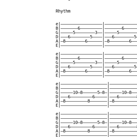
Rhythm

e|—————————————————|—————————————
B|———————6—————————|———————6—————
G|—————5————————3——|—————5———————
D|———6————————5————|———6————————5
A|—8————————6——————|—8————————6——
E|—————————————————|—————————————
e|—————————————————|—————————————
B|———————6—————————|———————6—————
G|—————5————————3——|—————5———————
D|———6————————5————|———6————————5
A|—8————————6——————|—8————————6——
E|—————————————————|—————————————
e|———————————————————|———————————
B|———————————————————|———————————
G|—————10—8——————5—8—|—————10—8——
D|———6—————————6—————|———6———————
A|—8—————————8———————|—8—————————
E|———————————————————|———————————
e|———————————————————|———————————
B|———————————————————|———————————
G|—————10—8——————5—8—|—————10—8——
D|———6—————————6—————|———6———————
A|—8—————————8———————|—8—————————
E|———————————————————|———————————