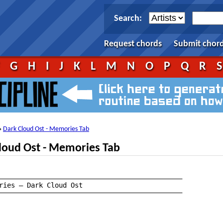
Search:
Request chords
Submit chor
F
G
H
I
J
K
L
M
N
O
P
Q
R
Dark Cloud Ost - Memories Tab
→
loud Ost - Memories Tab
——————————————————————————————————————————————

——————————————————————————————————————————————
