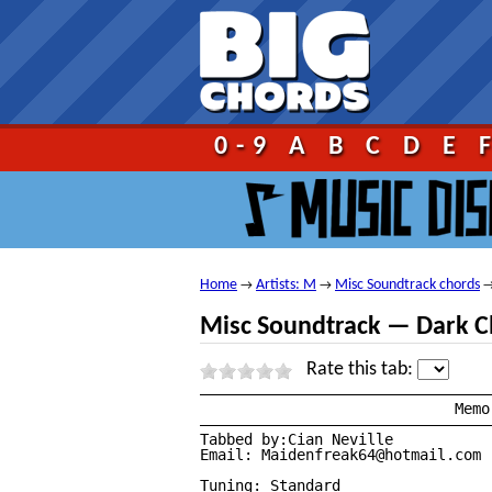
Go!
0-9
A
B
C
D
E
Home
Artists: M
Misc Soundtrack chords
→
→
Misc Soundtrack — Dark C
Rate this tab:
—————————————————————————————————
			     Memories — Dark Cloud Ost

—————————————————————————————————
Tabbed by:Cian Neville 

Email: Maidenfreak64@hotmail.com

Tuning: Standard
