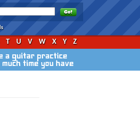
ds
S
T
U
V
W
X
Y
Z