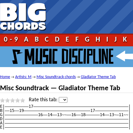
0-9
A
B
C
D
E
F
G
H
I
J
K
Home
Artists: M
Misc Soundtrack chords
Gladiator Theme Tab
→
→
→
Misc Soundtrack — Gladiator Theme Tab
Rate this tab:
E|——————————17————————————————————————————————————————|

B|——15——19————————————————————————————17——————————————|

G|——————————————16——14——13~~——16——18——————14——13~—11~~|

D|————————————————————————————————————————————————————|

A|————————————————————————————————————————————————————|

E|————————————————————————————————————————————————————|
