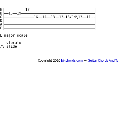
E|——————————17———————————————————————————————|

B|——15——19———————————————————————————————————|

G|——————————————16——14——13~—13—13/14\13——11~~|

D|———————————————————————————————————————————|

A|———————————————————————————————————————————|

E|———————————————————————————————————————————|

E major scale

~~ vibrato

/\ slide

Copyright 2010
bigchords.com
—
Guitar Chords And T