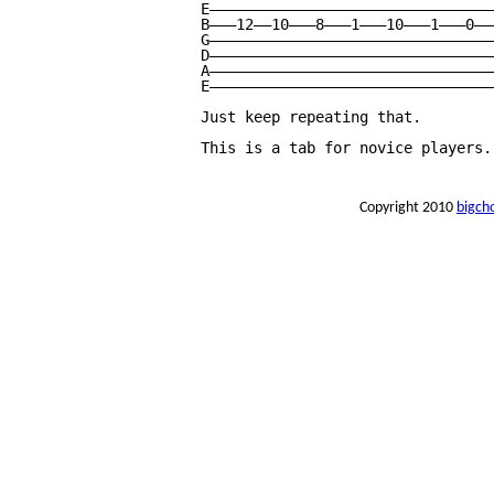
E————————————————————————————————
B———12——10———8———1———10———1———0——
G————————————————————————————————
D————————————————————————————————
A————————————————————————————————
E————————————————————————————————
Just keep repeating that.

This is a tab for novice players.
Copyright 2010
bigch