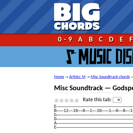
Go!
0-9
A
B
C
D
E
Home
Artists: M
Misc Soundtrack chords
→
→
Misc Soundtrack — Godspel
Rate this tab:
E————————————————————————————————
B———12——10——8——1——10———1——0——8——1
G————————————————————————————————
D————————————————————————————————
A————————————————————————————————
E————————————————————————————————