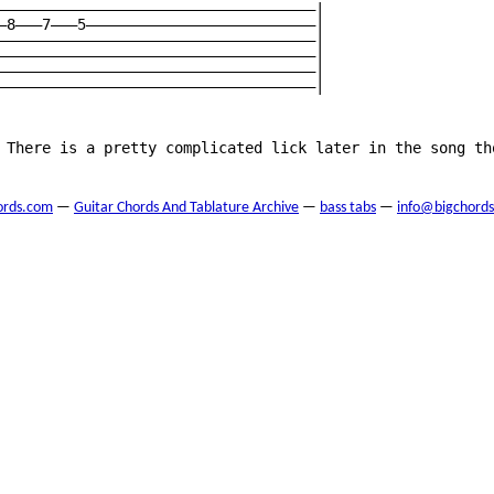
————————————————————————————————————|

—8———7———5——————————————————————————|

————————————————————————————————————|

————————————————————————————————————|

————————————————————————————————————|

————————————————————————————————————|

 There is a pretty complicated lick later in the song tho
ords.com
—
Guitar Chords And Tablature Archive
—
bass tabs
—
info@bigchord