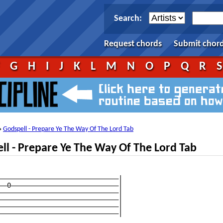
Search:
Request chords
Submit chor
F
G
H
I
J
K
L
M
N
O
P
Q
R
Godspell - Prepare Ye The Way Of The Lord Tab
→
l - Prepare Ye The Way Of The Lord Tab
——————————————————————————————|

——0———————————————————————————|

——————————————————————————————|

——————————————————————————————|

——————————————————————————————|

——————————————————————————————|
