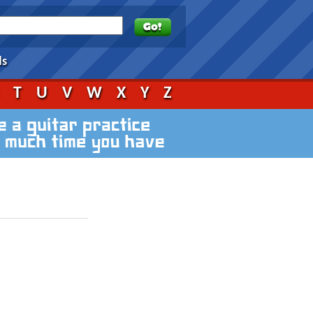
ds
S
T
U
V
W
X
Y
Z