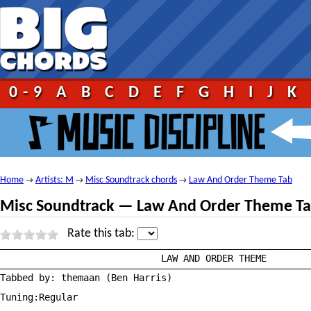
0-9
A
B
C
D
E
F
G
H
I
J
K
Home
Artists: M
Misc Soundtrack chords
Law And Order Theme Tab
→
→
→
Misc Soundtrack — Law And Order Theme T
Rate this tab:
————————————————————————————————————————————————————————
			     LAW AND ORDER THEME

————————————————————————————————————————————————————————
Tabbed by: themaan (Ben Harris)

Tuning:Regular
