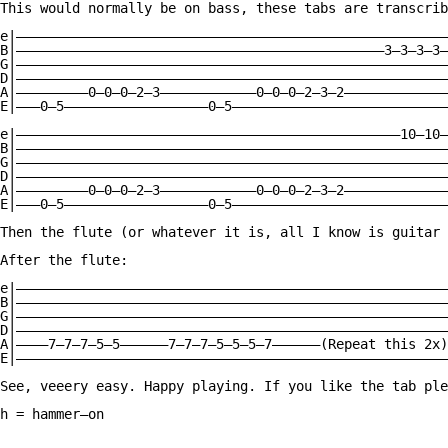
This would normally be on bass, these tabs are transcrib
e|——————————————————————————————————————————————————————
B|——————————————————————————————————————————————3—3—3—3—
G|——————————————————————————————————————————————————————
D|——————————————————————————————————————————————————————
A|—————————0—0—0—2—3————————————0—0—0—2—3—2—————————————
E|———0—5——————————————————0—5———————————————————————————
e|————————————————————————————————————————————————10—10—
B|——————————————————————————————————————————————————————
G|——————————————————————————————————————————————————————
D|——————————————————————————————————————————————————————
A|—————————0—0—0—2—3————————————0—0—0—2—3—2—————————————
E|———0—5——————————————————0—5———————————————————————————
Then the flute (or whatever it is, all I know is guitar 
After the flute:

e|——————————————————————————————————————————————————————
B|——————————————————————————————————————————————————————
G|——————————————————————————————————————————————————————
D|——————————————————————————————————————————————————————
A|————7—7—7—5—5——————7—7—7—5—5—5—7——————(Repeat this 2x)
E|——————————————————————————————————————————————————————
See, veeery easy. Happy playing. If you like the tab ple
h = hammer—on
