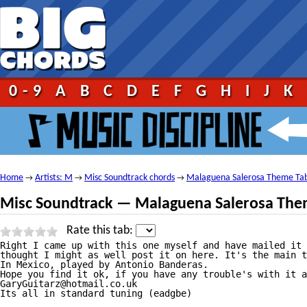
0-9
A
B
C
D
E
F
G
H
I
J
K
Home
Artists: M
Misc Soundtrack chords
Malaguena Salerosa Theme Ta
→
→
→
Misc Soundtrack — Malaguena Salerosa The
Rate this tab:
Right I came up with this one myself and have mailed it 
thought I might as well post it on here. It's the main t
In Mexico, played by Antonio Banderas.

Hope you find it ok, if you have any trouble's with it a
GaryGuitarz@hotmail.co.uk

Its all in standard tuning (eadgbe)
