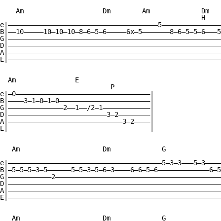
    Am                    Dm        Am             Dm

                                                   H    
e|——————————————————————————————————————5———————————————
B|——10—————10—10—10—8—6—5—6—————6x—5———————8—6—5—5—6———5
G|——————————————————————————————————————————————————————
D|——————————————————————————————————————————————————————
A|——————————————————————————————————————————————————————
E|——————————————————————————————————————————————————————
  Am               E

                            P

e|—0——————————————————————————————————|

B|————3—1—0—1—0———————————————————————|

G|——————————————2——1——/2—1————————————|

D|—————————————————————————3—2————————|

A|—————————————————————————————3—2————|

E|————————————————————————————————————|

   Am                     Dm             G              
e|———————————————————————————————————————5—3—3———5—3————
B|—5—5—5—3—5——————5—5—3—5—6—3————6—6—5—6—————————————6—5
G|———————————2——————————————————————————————————————————
D|——————————————————————————————————————————————————————
A|——————————————————————————————————————————————————————
E|——————————————————————————————————————————————————————
   Am                     Dm             G              