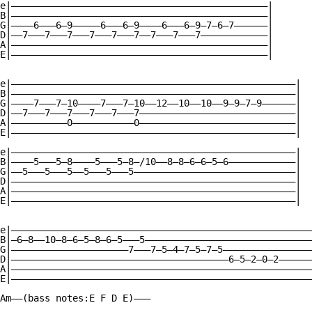
e|——————————————————————————————————————————————|

B|——————————————————————————————————————————————|

G|————6———6—9—————6———6—9————6———6—9—7—6—7——————|

D|——7———7———7———7———7———7——7———7———7————————————|

A|——————————————————————————————————————————————|

E|——————————————————————————————————————————————|

e|———————————————————————————————————————————————————|

B|———————————————————————————————————————————————————|

G|————7———7—10————7———7—10——12——10——10——9—9—7—9——————|

D|——7———7———7———7———7———7————————————————————————————|

A|——————————0———————————0————————————————————————————|

E|———————————————————————————————————————————————————|

e|———————————————————————————————————————————————————|

B|————5———5—8————5———5—8—/10——8—8—6—6—5—6————————————|

G|——5———5———5——5———5———5—————————————————————————————|

D|———————————————————————————————————————————————————|

A|———————————————————————————————————————————————————|

E|———————————————————————————————————————————————————|

e|——————————————————————————————————————————————————————
B|—6—8——10—8—6—5—8—6—5———5——————————————————————————————
G|—————————————————————7———7—5—4—7—5—7—5————————————————
D|———————————————————————————————————————6—5—2—0—2——————
A|——————————————————————————————————————————————————————
E|——————————————————————————————————————————————————————
Am——(bass notes:E F D E)———
