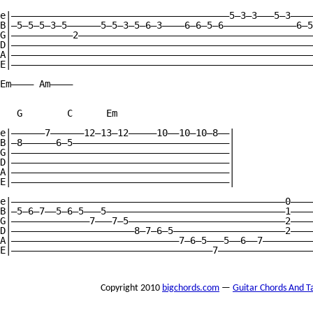
e|———————————————————————————————————————5—3—3———5—3————
B|—5—5—5—3—5——————5—5—3—5—6—3————6—6—5—6—————————————6—5
G|———————————2——————————————————————————————————————————
D|——————————————————————————————————————————————————————
A|——————————————————————————————————————————————————————
E|——————————————————————————————————————————————————————
Em———— Am————

   G        C      Em

e|——————7——————12—13—12—————10——10—10—8——|

B|—8——————6—5————————————————————————————|

G|———————————————————————————————————————|

D|———————————————————————————————————————|

A|———————————————————————————————————————|

E|———————————————————————————————————————|

e|—————————————————————————————————————————————————0————
B|—5—6—7——5—6—5———5————————————————————————————————1————
G|——————————————7———7—5————————————————————————————2————
D|——————————————————————8—7—6—5————————————————————2————
A|——————————————————————————————7—6—5———5——6——7—————————
E|————————————————————————————————————7—————————————————
Copyright 2010
bigchords.com
—
Guitar Chords And T