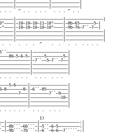
——————|——————————————|————————————|

——————|——————————————|————————————|

. . .   ^ . .  . . .   . . . ^ . .

——————|————————————————————|————————————————|

0"————|—10—10—10—11—10"————|—8b—65——————5—|

—"————|—10—10—10—10—10"————|—9b—76—7``—7——|

——————|————————————————————|————————————————|

——————|————————————————————|————————————————|

——————|————————————————————|————————————————|

 .  .   .  .  .  ^    .  .   .  .  . . . .

5``——————————|———————————————|

————86—5—6—5—|—————5———————5—|

—————————————|—7``——5—7``—7——|

—————————————|———————————————|

—————————————|———————————————|

—————————————|———————————————|

. . .  . . .   . . .  . . .

————5—6—————|————————————————|

6—8———————8—|—6``—85—————————|

————————7———|————————7``—9———|

————————————|—————————————10—|

————————————|————————————————|

————————————|————————————————|

. . . . . .   . . .  . . .

                 1)

——|—————————————|—————————————————:|

`—|—8b```—6b```—|—5``—6—5—————————:|

`—|—9b```—7b```—|—6``—6—6——7`````—:|
