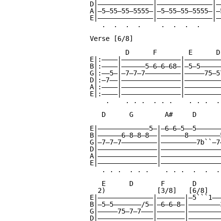
D|——————————————|——————————————|——
A|—5—55—55—5555—|—5—55—55—5555—|—5
E|——————————————|——————————————|——
   .  .  .  .     .  .  .  .     .
Verse [6/8]

         D      F        E      D
E|:————|———————————————|—————————
B|:————|——————5—6—6—68—|—5—5—————
G|:——5—|—7—7—7—————————|—————75—5
D|:—7——|———————————————|—————————
A|:————|———————————————|—————————
E|:————|———————————————|—————————
    .    . . .  . . .    . . .  .
   D      G        A#     D      
                                 
E|—————————————5—|—6—6—5——5——————
B|——————6—8—8—8——|——————8————————
G|—7—7—7—————————|—————————7b``—7
D|———————————————|———————————————
A|———————————————|———————————————
E|———————————————|———————————————
   . . .  . . .    . . .  .  .  .
   E      D       F       D      
  2)             [3/8]   [6/8]

E|——————————————|———————|—5```1——
B|—5—5———————/5—|—6—6—8—|————————
G|—————75—7—7———|———————|————————
D|——————————————|———————|————————