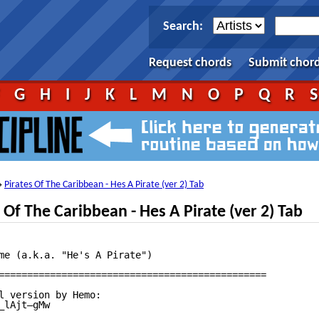
Search:
Request chords
Submit chor
F
G
H
I
J
K
L
M
N
O
P
Q
R
Pirates Of The Caribbean - Hes A Pirate (ver 2) Tab
→
Of The Caribbean - Hes A Pirate (ver 2) Tab
me (a.k.a. "He's A Pirate")

===============================================

l version by Hemo:

lAjt—gMw
