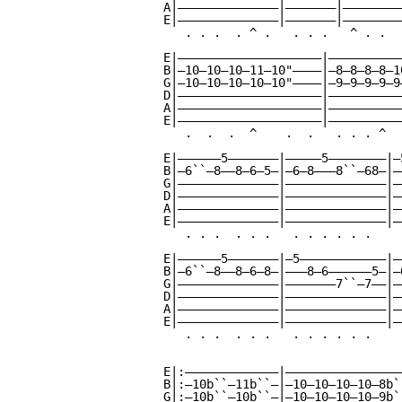
A|——————————————|———————|————————
E|——————————————|———————|————————
   . . .  . ^ .   . . .   ^ . .  
E|————————————————————|——————————
B|—10—10—10—11—10"————|—8—8—8—8—1
G|—10—10—10—10—10"————|—9—9—9—9—9
D|————————————————————|——————————
A|————————————————————|——————————
E|————————————————————|——————————
   .  .  .  ^    .  .   . . . ^  
E|——————5———————|—————5————————|—
B|—6``—8——8—6—5—|—6—8———8``—68—|—
G|——————————————|——————————————|—
D|——————————————|——————————————|—
A|——————————————|——————————————|—
E|——————————————|——————————————|—
   . . .  . . .   . . . . . .    
E|——————5———————|—5————————————|—
B|—6``—8——8—6—8—|———8—6——————5—|—
G|——————————————|———————7``—7——|—
D|——————————————|——————————————|—
A|——————————————|——————————————|—
E|——————————————|——————————————|—
   . . .  . . .   . . . . . .    
                                 
E|:—————————————|————————————————
B|:—10b``—11b``—|—10—10—10—10—8b`
G|:—10b``—10b``—|—10—10—10—10—9b`