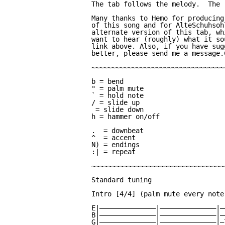
The tab follows the melody.  The 
Many thanks to Hemo for producing
of this song and for AlteSchuhsoh
alternate version of this tab, wh
want to hear (roughly) what it so
link above. Also, if you have sug
better, please send me a message.C
~~~~~~~~~~~~~~~~~~~~~~~~~~~~~~~~~
b = bend

" = palm mute

` = hold note

/ = slide up

 = slide down

h = hammer on/off

.  = downbeat

^  = accent

N) = endings

:| = repeat

~~~~~~~~~~~~~~~~~~~~~~~~~~~~~~~~~
Standard tuning

Intro [4/4] (palm mute every note
E|——————————————|——————————————|——
B|——————————————|——————————————|——
G|——————————————|——————————————|—7