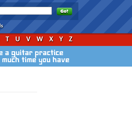
ds
S
T
U
V
W
X
Y
Z