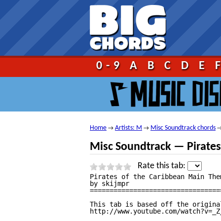
Go!
0-9
A
B
C
D
E
Home
Artists: M
Misc Soundtrack chords
→
→
Misc Soundtrack — Pirates 
Rate this tab:
Pirates of the Caribbean Main The
by skijmpr

=================================
This tab is based off the origina
http://www.youtube.com/watch?v=_Z_