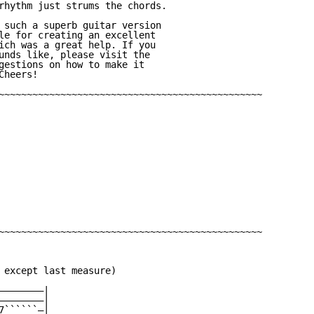
rhythm just strums the chords.

 such a superb guitar version

le for creating an excellent

ich was a great help. If you

unds like, please visit the

gestions on how to make it 

heers!

~~~~~~~~~~~~~~~~~~~~~~~~~~~~~~~~~~~~~~~~~~~~~~~

~~~~~~~~~~~~~~~~~~~~~~~~~~~~~~~~~~~~~~~~~~~~~~~

 except last measure)

———————|

———————|

``````—|
