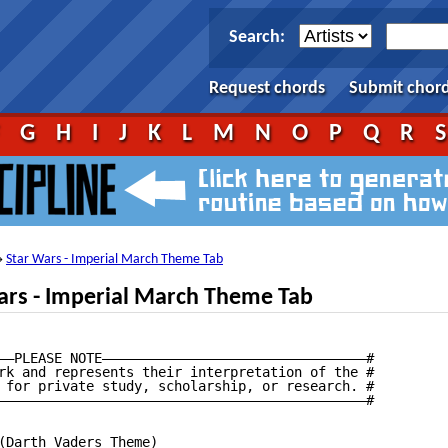
Search:
Request chords
Submit chor
F
G
H
I
J
K
L
M
N
O
P
Q
R
Star Wars - Imperial March Theme Tab
→
ars - Imperial March Theme Tab
——PLEASE NOTE—————————————————————————————————#

rk and represents their interpretation of the #

 for private study, scholarship, or research. #

——————————————————————————————————————————————#

(Darth Vaders Theme)
