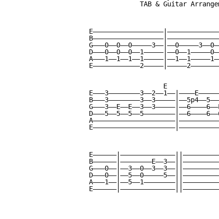
             TAB & Guitar Arrange
E——————————————————|—————————————
B——————————————————|—————————————
G———0——0——0—————3——|——0—————3——0—
D———0——0——0——1—————|——0——1—————0—
A———1——1——1——1—————|——1——1—————1—
E————————————2—————|—————2———————
                   E             
E———3————————3——2——1——|————E—————
B———3————————3——3—————|——5p4——5——
G———3——E——E——3——3—————|——6————6——
D———5——5——5——5————————|——6————6——
A—————————————————————|——————————
E—————————————————————|——————————
E——————|——————————————||—————————
B——————|————————E——3——||—————————
G———0——|——3——0——3——3——||—————————
D———0——|——5——0—————5——||—————————
A———1——|——5——1————————||—————————
E——————|——————————————||—————————