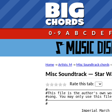
Go!
0-9
A
B
C
D
E
Home
Artists: M
Misc Soundtrack chords
→
→
Misc Soundtrack — Star W
Rate this tab:
#————————————————————————————————
#This file is the author's own wo
#song. You may only use this file
#————————————————————————————————
#

                  Imperial March 