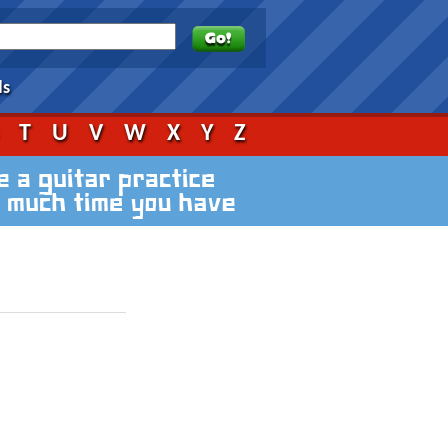
ds
S
T
U
V
W
X
Y
Z