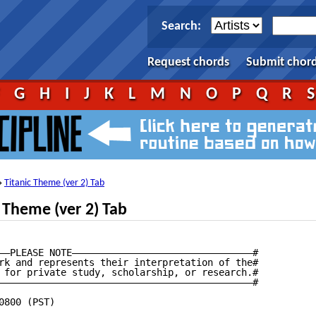
Search:
Request chords
Submit chor
F
G
H
I
J
K
L
M
N
O
P
Q
R
Titanic Theme (ver 2) Tab
→
 Theme (ver 2) Tab
——PLEASE NOTE————————————————————————————————#

rk and represents their interpretation of the#

 for private study, scholarship, or research.#

—————————————————————————————————————————————#

800 (PST)
