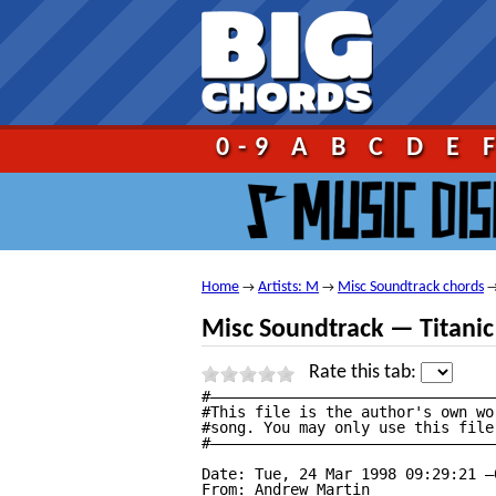
Go!
0-9
A
B
C
D
E
Home
Artists: M
Misc Soundtrack chords
→
→
Misc Soundtrack — Titanic
Rate this tab:
#————————————————————————————————
#This file is the author's own wo
#song. You may only use this file
#————————————————————————————————
Date: Tue, 24 Mar 1998 09:29:21 —0
From: Andrew Martin 
