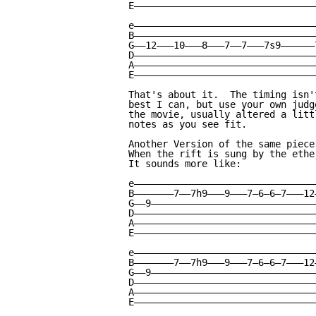
E————————————————————————————————
e————————————————————————————————
B————————————————————————————————
G——12———10———8———7——7———7s9——————
D————————————————————————————————
A————————————————————————————————
E————————————————————————————————
That's about it.  The timing isn'
best I can, but use your own judg
the movie, usually altered a litt
notes as you see fit.  

Another Version of the same piece:
When the rift is sung by the ethe
It sounds more like:

e————————————————————————————————
B———————7——7h9———9———7—6—6—7———12
G——9—————————————————————————————
D————————————————————————————————
A————————————————————————————————
E————————————————————————————————
e————————————————————————————————
B———————7——7h9———9———7—6—6—7———12
G——9—————————————————————————————
D————————————————————————————————
A————————————————————————————————
E————————————————————————————————