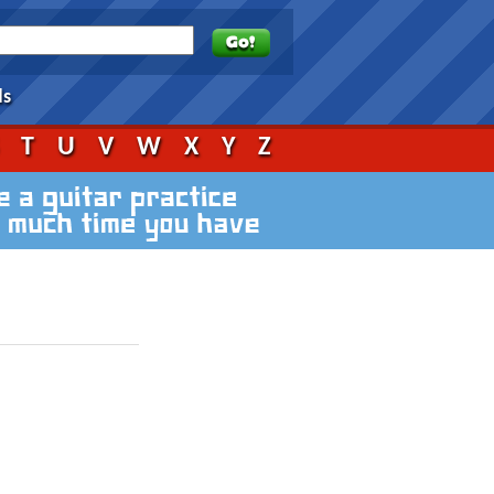
ds
S
T
U
V
W
X
Y
Z