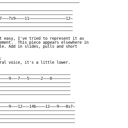
———————————————————————————————————

————————————————————————————————

————————————————————————————————

7———7s9————11————————————————12—

————————————————————————————————

————————————————————————————————

————————————————————————————————

t easy, I've tried to represent it as

ement.  This piece appears elsewhere in

le. Add in slides, pulls and short



ral voice, it's a little lower.

———————————————————————————————

————9———7———5—————2———0————————

———————————————————————————————

———————————————————————————————

———————————————————————————————

———————————————————————————————

—————————————————————————————————

————9———12———14b————12———9———8s7—

—————————————————————————————————

—————————————————————————————————

—————————————————————————————————

—————————————————————————————————
