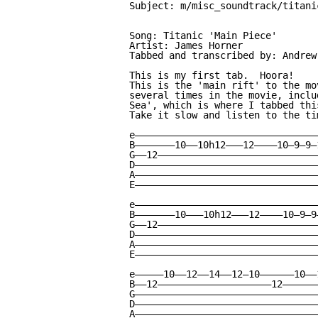
Subject: m/misc_soundtrack/titanic
Song: Titanic 'Main Piece'

Artist: James Horner

Tabbed and transcribed by: Andrew
This is my first tab.  Hoora!

This is the 'main rift' to the mo
several times in the movie, inclu
Sea', which is where I tabbed this
Take it slow and listen to the ti
e————————————————————————————————
B———————10——10h12———12————10—9—9—
G——12————————————————————————————
D————————————————————————————————
A————————————————————————————————
E————————————————————————————————
e————————————————————————————————
B———————10———10h12———12————10—9—9
G——12————————————————————————————
D————————————————————————————————
A————————————————————————————————
E————————————————————————————————
e—————10——12——14——12—10——————10——
B——12————————————————————12——————
G————————————————————————————————
D————————————————————————————————
A————————————————————————————————