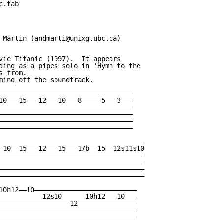
.tab

 Martin (andmarti@unixg.ubc.ca)

vie Titanic (1997).  It appears

ding as a pipes solo in 'Hymn to the

 from. 

ming off the soundtrack. 

——————————————————————————————————

10———15———12———10———8—————5———3———

——————————————————————————————————

——————————————————————————————————

——————————————————————————————————

——————————————————————————————————

—————————————————————————————————————

—10——15———12———15———17b——15——12s11s10

—————————————————————————————————————

—————————————————————————————————————

—————————————————————————————————————

—————————————————————————————————————

10h12——10——————————————————————————

———————————12s10——————10h12———10———

——————————————————12———————————————

———————————————————————————————————

———————————————————————————————————
