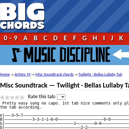
0-9
A
B
C
D
E
F
G
H
I
J
K
Home
Artists: M
Misc Soundtrack chords
Twilight - Bellas Lullaby Tab
→
→
→
Misc Soundtrack — Twilight - Bellas Lullaby 
Rate this tab:
 Pretty easy song no capo. 1st tab nice comments only pl
the tab according.

e|———3—5—7——————————————————————————————————————————————
B|————————————3—3—1—1—0—0————————————————————0—0————————
G|——————————————————————————————2————————0—0————————————
D|—————————————————————————————————2—2——————————————————